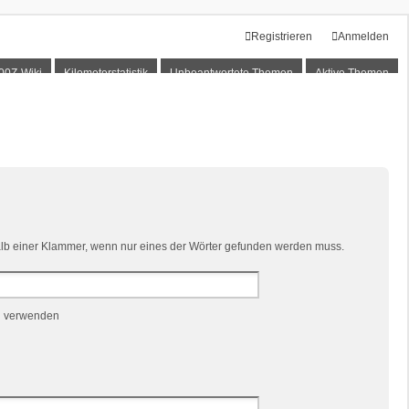
Registrieren
Anmelden
00Z-Wiki
Kilometerstatistik
Unbeantwortete Themen
Aktive Themen
lb einer Klammer, wenn nur eines der Wörter gefunden werden muss.
n verwenden