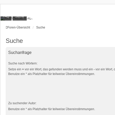
XT1200Z-Forum
FAQ
Suche
Alles rund um die Yamaha XT1200Z Super Ténéré
Foren-Übersicht
Suche
Suche
Suchanfrage
Suche nach Wörtern:
Setze ein
+
vor ein Wort, das gefunden werden muss und ein
-
vor ein Wort,
Benutze ein * als Platzhalter für teilweise Übereinstimmungen.
Zu suchender Autor:
Benutze ein * als Platzhalter für teilweise Übereinstimmungen.