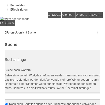
Anmelden
Registrieren
XT1200Z-Forum
XT1200Z-Wiki
Kilometerstatistik
Unbeantwortete Themen
Aktive Themen
Alles rund um die Yamaha XT1200Z Super Ténéré
FAQ
Suche
Foren-Übersicht
Suche
Suche
Suchanfrage
Suche nach Wörtern:
Setze ein
+
vor ein Wort, das gefunden werden muss und ein
-
vor ein Wort,
das nicht gefunden werden darf. Verwende mehrere Wörter getrennt durch
|
innerhalb einer Klammer, wenn nur eines der Wörter gefunden werden
muss. Benutze ein * als Platzhalter für teilweise Übereinstimmungen.
Nach allen Begriffen suchen oder Suche wie angegeben verwenden