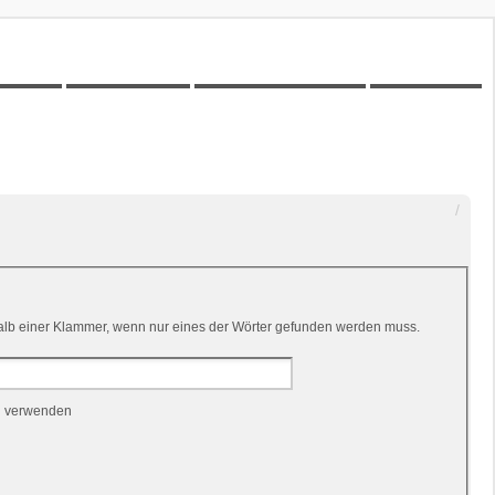
00Z-Wiki
Kilometerstatistik
Unbeantwortete Themen
Aktive Themen
lb einer Klammer, wenn nur eines der Wörter gefunden werden muss.
n verwenden