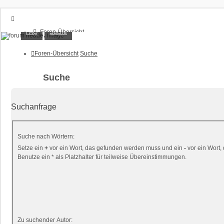
XT1200Z-Forum
FAQ
Suche
Foren-Übersicht
FAQ
Alles rund um die Yamaha XT1200Z Super Ténéré
Suche
Foren-Übersicht
Suche
Unbeantwortete Themen
Aktive Themen
Suche
Anmelden
Registrieren
Suchanfrage
Suche nach Wörtern:
Setze ein
+
vor ein Wort, das gefunden werden muss und ein
-
vor ein Wort,
Benutze ein * als Platzhalter für teilweise Übereinstimmungen.
Zu suchender Autor: