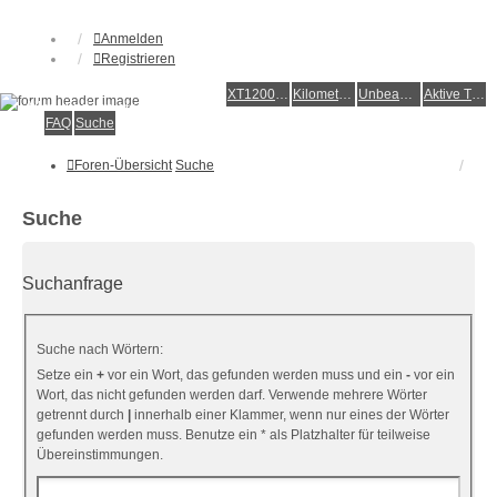
Anmelden
Registrieren
XT1200Z-Forum
XT1200Z-Wiki
Kilometerstatistik
Unbeantwortete Themen
Aktive Themen
Alles rund um die Yamaha XT1200Z Super Ténéré
FAQ
Suche
Foren-Übersicht
Suche
Suche
Suchanfrage
Suche nach Wörtern:
Setze ein
+
vor ein Wort, das gefunden werden muss und ein
-
vor ein
Wort, das nicht gefunden werden darf. Verwende mehrere Wörter
getrennt durch
|
innerhalb einer Klammer, wenn nur eines der Wörter
gefunden werden muss. Benutze ein * als Platzhalter für teilweise
Übereinstimmungen.