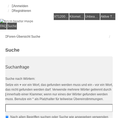
Anmelden
Registrieren
XT1200Z-Forum
XT1200Z-Wiki
Kilometerstatistik
Unbeantwortete Themen
Aktive Themen
Alles rund um die Yamaha XT1200Z Super Ténéré
FAQ
Suche
Foren-Übersicht
Suche
Suche
Suchanfrage
Suche nach Wörtern:
Setze ein
+
vor ein Wort, das gefunden werden muss und ein
-
vor ein Wort,
das nicht gefunden werden darf. Verwende mehrere Wörter getrennt durch
|
innerhalb einer Klammer, wenn nur eines der Wörter gefunden werden
muss. Benutze ein * als Platzhalter für teilweise Übereinstimmungen.
Nach allen Begriffen suchen oder Suche wie angegeben verwenden