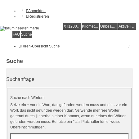
Anmelden
Registrieren
XT1200Z-Forum
XT1200Z-Wiki
Kilometerstatistik
Unbeantwortete Themen
Aktive Themen
Alles rund um die Yamaha XT1200Z Super Ténéré
FAQ
Suche
Foren-Übersicht
Suche
Suche
Suchanfrage
Suche nach Wörtern:
Setze ein
+
vor ein Wort, das gefunden werden muss und ein
-
vor ein
Wort, das nicht gefunden werden darf. Verwende mehrere Wörter
getrennt durch
|
innerhalb einer Klammer, wenn nur eines der Wörter
gefunden werden muss. Benutze ein * als Platzhalter für teilweise
Übereinstimmungen.