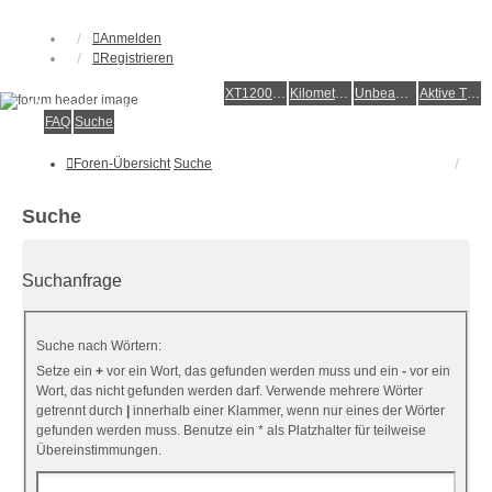
Anmelden
Registrieren
XT1200Z-Forum
XT1200Z-Wiki
Kilometerstatistik
Unbeantwortete Themen
Aktive Themen
Alles rund um die Yamaha XT1200Z Super Ténéré
FAQ
Suche
Foren-Übersicht
Suche
Suche
Suchanfrage
Suche nach Wörtern:
Setze ein
+
vor ein Wort, das gefunden werden muss und ein
-
vor ein
Wort, das nicht gefunden werden darf. Verwende mehrere Wörter
getrennt durch
|
innerhalb einer Klammer, wenn nur eines der Wörter
gefunden werden muss. Benutze ein * als Platzhalter für teilweise
Übereinstimmungen.