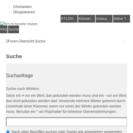
Anmelden
Registrieren
XT1200Z-Forum
XT1200Z-Wiki
Kilometerstatistik
Unbeantwortete Themen
Aktive Themen
Alles rund um die Yamaha XT1200Z Super Ténéré
FAQ
Suche
Foren-Übersicht
Suche
Suche
Suchanfrage
Suche nach Wörtern:
Setze ein
+
vor ein Wort, das gefunden werden muss und ein
-
vor ein Wort,
das nicht gefunden werden darf. Verwende mehrere Wörter getrennt durch
|
innerhalb einer Klammer, wenn nur eines der Wörter gefunden werden
muss. Benutze ein * als Platzhalter für teilweise Übereinstimmungen.
Nach allen Begriffen suchen oder Suche wie angegeben verwenden