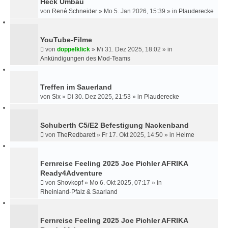
Heck Umbau
von
René Schneider
»
Mo 5. Jan 2026, 15:39
» in
Plauderecke
YouTube-Filme
von
doppelklick
»
Mi 31. Dez 2025, 18:02
» in
Ankündigungen des Mod-Teams
Treffen im Sauerland
von
Six
»
Di 30. Dez 2025, 21:53
» in
Plauderecke
Schuberth C5/E2 Befestigung Nackenband
von
TheRedbarett
»
Fr 17. Okt 2025, 14:50
» in
Helme
Fernreise Feeling 2025 Joe Pichler AFRIKA
Ready4Adventure
von
Shovkopf
»
Mo 6. Okt 2025, 07:17
» in
Rheinland-Pfalz & Saarland
Fernreise Feeling 2025 Joe Pichler AFRIKA