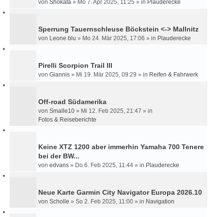
von
Shokata
»
Mo 7. Apr 2025, 11:25
» in
Plauderecke
Sperrung Tauernschleuse Böckstein <-> Mallnitz
von
Leone blu
»
Mo 24. Mär 2025, 17:06
» in
Plauderecke
Pirelli Scorpion Trail III
von
Giannis
»
Mi 19. Mär 2025, 09:29
» in
Reifen & Fahrwerk
Off-road Südamerika
von
Smalle10
»
Mi 12. Feb 2025, 21:47
» in
Fotos & Reiseberichte
Keine XTZ 1200 aber immerhin Yamaha 700 Tenere
bei der BW...
von
edvans
»
Do 6. Feb 2025, 11:44
» in
Plauderecke
Neue Karte Garmin City Navigator Europa 2026.10
von
Scholle
»
So 2. Feb 2025, 11:00
» in
Navigation