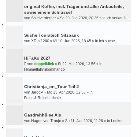
U
original Koffer, incl. Träger und aller Anbauteile,
C
sowie einem Schlüssel
H
von
Spielverderber
»
Sa 20. Jun 2026, 20:26
» in
Ich verkaufe...
E
Suche Touratech Sitzbank
von
XTobi1200
»
Mi 10. Jun 2026, 18:45
» in
Ich suche...
HiFaKo 2027
von
doppelklick
»
Fr 22. Mai 2026, 13:56
» in
Himmelfahrtskommando
Christianja_on_Tour Teil 2
von
JarodP
»
Mo 13. Apr 2026, 12:56
» in
Fotos & Reiseberichte
Gasdrehhülse Alu
von
Hagen von Tronje
»
So 11. Jan 2026, 11:28
» in
Lenker