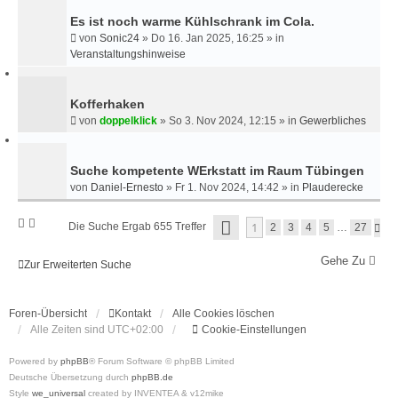
Es ist noch warme Kühlschrank im Cola.
von
Sonic24
»
Do 16. Jan 2025, 16:25
» in
Veranstaltungshinweise
Kofferhaken
von
doppelklick
»
So 3. Nov 2024, 12:15
» in
Gewerbliches
Suche kompetente WErkstatt im Raum Tübingen
von
Daniel-Ernesto
»
Fr 1. Nov 2024, 14:42
» in
Plauderecke
S
1
Die Suche Ergab 655 Treffer
N
2
3
4
5
…
27
E
Ä
I
C
T
Gehe Zu
H
Zur Erweiterten Suche
E
S
1
T
V
E
O
Foren-Übersicht
Kontakt
Alle Cookies löschen
N
Alle Zeiten sind
UTC+02:00
Cookie-Einstellungen
2
7
Powered by
phpBB
® Forum Software © phpBB Limited
Deutsche Übersetzung durch
phpBB.de
Style
we_universal
created by INVENTEA & v12mike