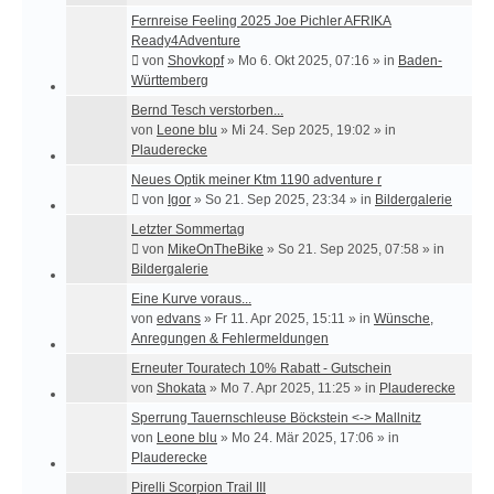
Fernreise Feeling 2025 Joe Pichler AFRIKA
Ready4Adventure
von
Shovkopf
»
Mo 6. Okt 2025, 07:16
» in
Baden-
Württemberg
Bernd Tesch verstorben...
von
Leone blu
»
Mi 24. Sep 2025, 19:02
» in
Plauderecke
Neues Optik meiner Ktm 1190 adventure r
von
Igor
»
So 21. Sep 2025, 23:34
» in
Bildergalerie
Letzter Sommertag
von
MikeOnTheBike
»
So 21. Sep 2025, 07:58
» in
Bildergalerie
Eine Kurve voraus...
von
edvans
»
Fr 11. Apr 2025, 15:11
» in
Wünsche,
Anregungen & Fehlermeldungen
Erneuter Touratech 10% Rabatt - Gutschein
von
Shokata
»
Mo 7. Apr 2025, 11:25
» in
Plauderecke
Sperrung Tauernschleuse Böckstein <-> Mallnitz
von
Leone blu
»
Mo 24. Mär 2025, 17:06
» in
Plauderecke
Pirelli Scorpion Trail III