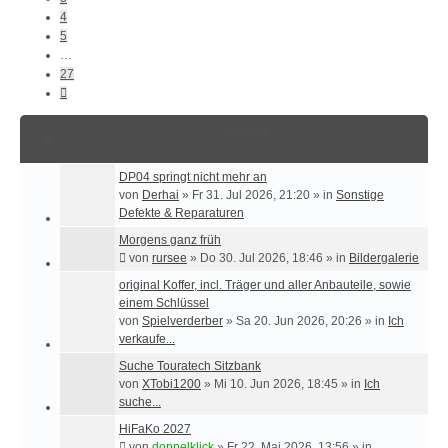
4
5
…
27
Nächste
Themen
DP04 springt nicht mehr an
von
Derhai
»
Fr 31. Jul 2026, 21:20
» in
Sonstige
Defekte & Reparaturen
Morgens ganz früh
von
rursee
»
Do 30. Jul 2026, 18:46
» in
Bildergalerie
original Koffer, incl. Träger und aller Anbauteile, sowie
einem Schlüssel
von
Spielverderber
»
Sa 20. Jun 2026, 20:26
» in
Ich
verkaufe...
Suche Touratech Sitzbank
von
XTobi1200
»
Mi 10. Jun 2026, 18:45
» in
Ich
suche...
HiFaKo 2027
von
doppelklick
»
Fr 22. Mai 2026, 13:56
» in