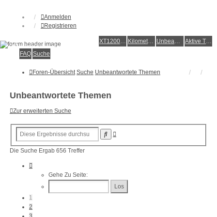
Anmelden
Registrieren
XT1200Z-Forum
XT1200Z-Wiki
Kilometerstatistik
Unbeantwortete Themen
Aktive Themen
Alles rund um die Yamaha XT1200Z Super Ténéré
FAQ
Suche
Foren-Übersicht
Suche
Unbeantwortete Themen
Unbeantwortete Themen
Zur erweiterten Suche
Erweiterte
Suche
Suche
Die Suche Ergab 656 Treffer
Seite
1
Gehe Zu Seite:
Von
27
1
2
3