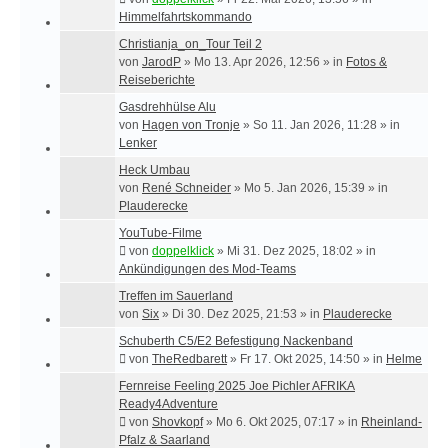
Himmelfahrtskommando
Christianja_on_Tour Teil 2
von
JarodP
»
Mo 13. Apr 2026, 12:56
» in
Fotos &
Reiseberichte
Gasdrehhülse Alu
von
Hagen von Tronje
»
So 11. Jan 2026, 11:28
» in
Lenker
Heck Umbau
von
René Schneider
»
Mo 5. Jan 2026, 15:39
» in
Plauderecke
YouTube-Filme
von
doppelklick
»
Mi 31. Dez 2025, 18:02
» in
Ankündigungen des Mod-Teams
Treffen im Sauerland
von
Six
»
Di 30. Dez 2025, 21:53
» in
Plauderecke
Schuberth C5/E2 Befestigung Nackenband
von
TheRedbarett
»
Fr 17. Okt 2025, 14:50
» in
Helme
Fernreise Feeling 2025 Joe Pichler AFRIKA
Ready4Adventure
von
Shovkopf
»
Mo 6. Okt 2025, 07:17
» in
Rheinland-
Pfalz & Saarland