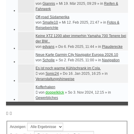
von
Giannis
»
Mi 19. Mär 2025, 09:29
» in
Reifen &
Fahrwerk
Off-road Südamerika
von
Smalle10
»
Mi 12. Feb 2025, 21:47
» in
Fotos &
Reiseberichte
Keine XTZ 1200 aber immerhin Yamaha 700 Tenere bei
der BW...
von
edvans
»
Do 6. Feb 2025, 11:44
» in
Plauderecke
Neue Karte Garmin City Navigator Europa 2026.10
von
Scholle
»
So 2. Feb 2025, 11:00
» in
Navigation
Es ist noch warme Kühlschrank im Cola.
von
Sonic24
»
Do 16. Jan 2025, 16:25
» in
Veranstaltungshinweise
Kofferhaken
von
doppelklick
»
So 3. Nov 2024, 12:15
» in
Gewerbliches
Anzeigen: