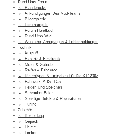
Rund Ums Forum
↳ Plauderecke
↳ Ankündigungen Des Mod-Teams
↳ Bildergalerie
↳ Forumsregeln
↳ Forum-Handbuch
↳ Rund Ums Wiki
↳ Wünsche, Anregungen & Fehlermeldungen
Technik
↳ Auspuff
↳ Elektrik & Elektronik
↳ Motor & Getriebe
↳ Reifen & Fahrwerk
↳ Reifentypen & Freigaben Für Die XT1200Z
↳ Fahrwerk, ABS, TCS...
↳ Felgen Und Speichen
↳ Schrauber-Ecke
↳ Sonstige Defekte & Reparaturen
↳ Tuning
Zubehör
↳ Bekleidung
↳ Gepäck
↳ Helme
↳ Lenker