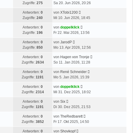
e
Zugriffe:
275
Sa 20. Jun 2026, 20:26
t
B
t
e
e
L
Antworten:
0
von
XTobi1200
z
r
i
e
Zugriffe:
240
Mi 10. Jun 2026, 18:45
t
B
t
t
e
e
r
L
Antworten:
0
von
doppelklick
z
r
i
a
e
Zugriffe:
196
Fr 22. Mai 2026, 13:56
t
B
t
g
t
e
e
r
L
Antworten:
0
von
JarodP
z
r
i
a
e
Zugriffe:
850
Mo 13. Apr 2026, 12:56
t
B
t
g
t
e
e
r
L
Antworten:
0
von
Hagen von Tronje
z
r
i
a
e
Zugriffe:
2634
So 11. Jan 2026, 11:28
t
B
t
g
t
e
e
r
L
Antworten:
0
von
René Schneider
z
r
i
a
e
Zugriffe:
1191
Mo 5. Jan 2026, 15:39
t
B
t
g
t
e
e
r
L
Antworten:
0
von
doppelklick
z
r
i
a
e
Zugriffe:
2314
Mi 31. Dez 2025, 18:02
t
B
t
g
t
e
e
r
L
Antworten:
0
von
Six
z
r
i
a
e
Zugriffe:
1191
Di 30. Dez 2025, 21:53
t
B
t
g
t
e
e
r
L
Antworten:
0
von
TheRedbarett
z
r
i
a
e
Zugriffe:
3852
Fr 17. Okt 2025, 14:50
t
B
t
g
t
e
e
r
L
Antworten:
0
von
Shovkopf
z