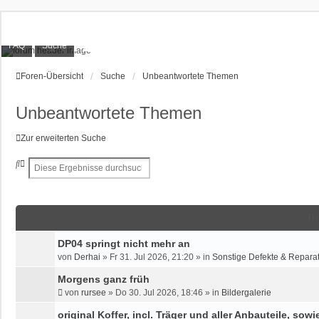
XT1200Z-Forum
FAQ
Suche
Alles rund um die Yamaha XT1200Z Super Ténéré
Foren-Übersicht
Suche
Unbeantwortete Themen
Unbeantwortete Themen
Zur erweiterten Suche
S
E
u
R
c
W
h
E
e
I
TH
T
E
DP04 springt nicht mehr an
R
von
Derhai
»
Fr 31. Jul 2026, 21:20
» in
Sonstige Defekte & Repara
T
E
Morgens ganz früh
S
von
rursee
»
Do 30. Jul 2026, 18:46
» in
Bildergalerie
U
original Koffer, incl. Träger und aller Anbauteile, sow
C