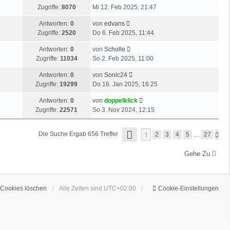
r
i
a
e
Zugriffe:
8070
Mi 12. Feb 2025, 21:47
t
B
t
g
t
e
e
r
L
Antworten:
0
von
edvans
z
r
i
a
e
Zugriffe:
2520
Do 6. Feb 2025, 11:44
t
B
t
g
t
e
e
r
L
Antworten:
0
von
Scholle
z
r
i
a
e
Zugriffe:
11034
So 2. Feb 2025, 11:00
t
B
t
g
t
e
e
r
L
Antworten:
0
von
Sonic24
z
r
i
a
e
Zugriffe:
19299
Do 16. Jan 2025, 16:25
t
B
t
g
t
e
e
r
L
Antworten:
0
von
doppelklick
z
r
i
a
e
Zugriffe:
22571
So 3. Nov 2024, 12:15
t
B
t
g
t
e
e
r
z
r
S
i
1
a
Die Suche Ergab 656 Treffer
N
2
3
4
5
…
27
t
E
B
t
Ä
g
I
e
e
C
r
T
Gehe Zu
r
H
i
a
E
S
B
t
1
g
T
e
V
r
E
O
i
a
 Cookies löschen
Alle Zeiten sind
UTC+02:00
Cookie-Einstellungen
N
t
g
2
r
7
a
g