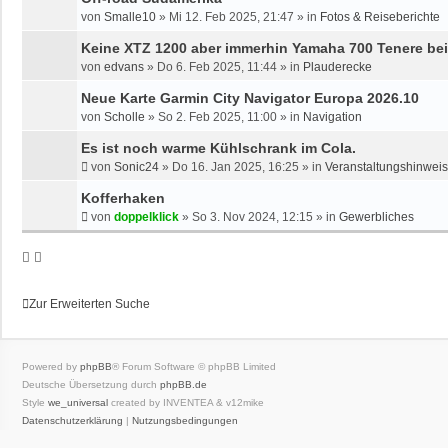
von
Smalle10
»
Mi 12. Feb 2025, 21:47
» in
Fotos & Reiseberichte
Keine XTZ 1200 aber immerhin Yamaha 700 Tenere bei 
von
edvans
»
Do 6. Feb 2025, 11:44
» in
Plauderecke
Neue Karte Garmin City Navigator Europa 2026.10
von
Scholle
»
So 2. Feb 2025, 11:00
» in
Navigation
Es ist noch warme Kühlschrank im Cola.
von
Sonic24
»
Do 16. Jan 2025, 16:25
» in
Veranstaltungshinwei
Kofferhaken
von
doppelklick
»
So 3. Nov 2024, 12:15
» in
Gewerbliches
Zur Erweiterten Suche
Powered by
phpBB
® Forum Software © phpBB Limited
Deutsche Übersetzung durch
phpBB.de
Style
we_universal
created by INVENTEA & v12mike
Datenschutzerklärung
|
Nutzungsbedingungen