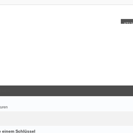
XT12
EMEN
turen
ie einem Schlüssel