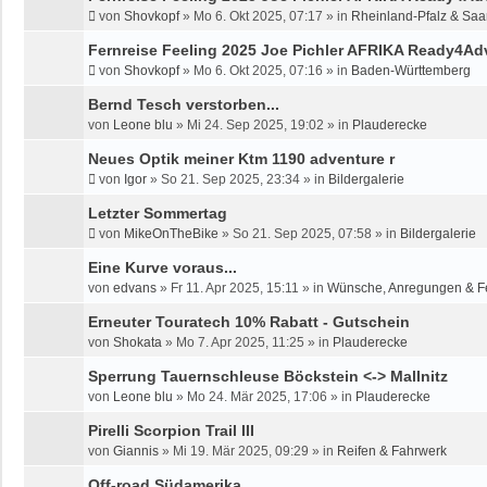
von
Shovkopf
»
Mo 6. Okt 2025, 07:17
» in
Rheinland-Pfalz & Saa
Fernreise Feeling 2025 Joe Pichler AFRIKA Ready4Ad
von
Shovkopf
»
Mo 6. Okt 2025, 07:16
» in
Baden-Württemberg
Bernd Tesch verstorben...
von
Leone blu
»
Mi 24. Sep 2025, 19:02
» in
Plauderecke
Neues Optik meiner Ktm 1190 adventure r
von
Igor
»
So 21. Sep 2025, 23:34
» in
Bildergalerie
Letzter Sommertag
von
MikeOnTheBike
»
So 21. Sep 2025, 07:58
» in
Bildergalerie
Eine Kurve voraus...
von
edvans
»
Fr 11. Apr 2025, 15:11
» in
Wünsche, Anregungen & F
Erneuter Touratech 10% Rabatt - Gutschein
von
Shokata
»
Mo 7. Apr 2025, 11:25
» in
Plauderecke
Sperrung Tauernschleuse Böckstein <-> Mallnitz
von
Leone blu
»
Mo 24. Mär 2025, 17:06
» in
Plauderecke
Pirelli Scorpion Trail III
von
Giannis
»
Mi 19. Mär 2025, 09:29
» in
Reifen & Fahrwerk
Off-road Südamerika