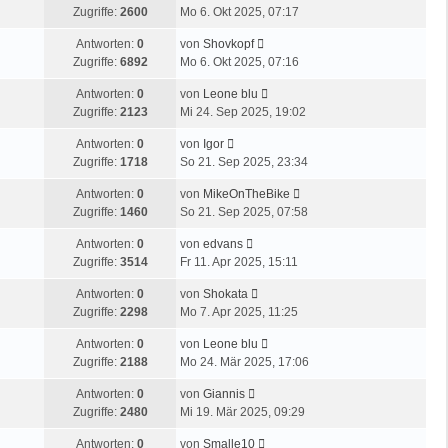
r
i
a
e
Zugriffe:
2600
Mo 6. Okt 2025, 07:17
t
B
t
g
t
e
e
r
L
Antworten:
0
von
Shovkopf
z
r
i
a
e
Zugriffe:
6892
Mo 6. Okt 2025, 07:16
t
B
t
g
t
e
e
r
L
Antworten:
0
von
Leone blu
z
r
i
a
e
Zugriffe:
2123
Mi 24. Sep 2025, 19:02
t
B
t
g
t
e
e
r
L
Antworten:
0
von
Igor
z
r
i
a
e
Zugriffe:
1718
So 21. Sep 2025, 23:34
t
B
t
g
t
e
e
r
L
Antworten:
0
von
MikeOnTheBike
z
r
i
a
e
Zugriffe:
1460
So 21. Sep 2025, 07:58
t
B
t
g
t
e
e
r
L
Antworten:
0
von
edvans
z
r
i
a
e
Zugriffe:
3514
Fr 11. Apr 2025, 15:11
t
B
t
g
t
e
e
r
L
Antworten:
0
von
Shokata
z
r
i
a
e
Zugriffe:
2298
Mo 7. Apr 2025, 11:25
t
B
t
g
t
e
e
r
L
Antworten:
0
von
Leone blu
z
r
i
a
e
Zugriffe:
2188
Mo 24. Mär 2025, 17:06
t
B
t
g
t
e
e
r
L
Antworten:
0
von
Giannis
z
r
i
a
e
Zugriffe:
2480
Mi 19. Mär 2025, 09:29
t
B
t
g
t
e
e
r
L
Antworten:
0
von
Smalle10
z