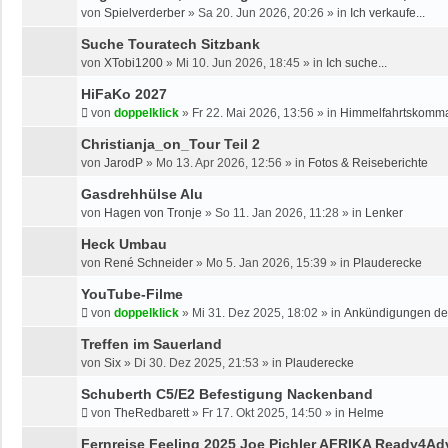
von
Spielverderber
»
Sa 20. Jun 2026, 20:26
» in
Ich verkaufe...
H
E
Suche Touratech Sitzbank
von
XTobi1200
»
Mi 10. Jun 2026, 18:45
» in
Ich suche...
HiFaKo 2027
von
doppelklick
»
Fr 22. Mai 2026, 13:56
» in
Himmelfahrtskomm
Christianja_on_Tour Teil 2
von
JarodP
»
Mo 13. Apr 2026, 12:56
» in
Fotos & Reiseberichte
Gasdrehhülse Alu
von
Hagen von Tronje
»
So 11. Jan 2026, 11:28
» in
Lenker
Heck Umbau
von
René Schneider
»
Mo 5. Jan 2026, 15:39
» in
Plauderecke
YouTube-Filme
von
doppelklick
»
Mi 31. Dez 2025, 18:02
» in
Ankündigungen d
Treffen im Sauerland
von
Six
»
Di 30. Dez 2025, 21:53
» in
Plauderecke
Schuberth C5/E2 Befestigung Nackenband
von
TheRedbarett
»
Fr 17. Okt 2025, 14:50
» in
Helme
Fernreise Feeling 2025 Joe Pichler AFRIKA Ready4Ad