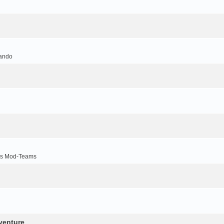
ando
es Mod-Teams
venture