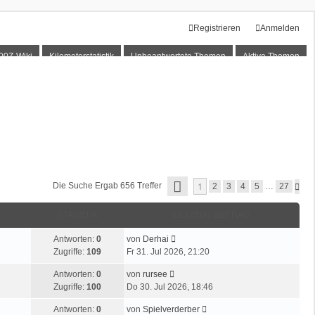
Registrieren
Anmelden
00Z-Wiki
Kilometerstatistik
Unbeantwortete Themen
Aktive Themen
S
1
Die Suche Ergab 656 Treffer
N
2
3
4
5
…
27
E
Ä
I
C
T
STATISTIK
LETZTER BEITRAG
H
E
S
1
T
L
Antworten:
0
von
Derhai
V
E
e
O
Zugriffe:
109
Fr 31. Jul 2026, 21:20
N
t
2
L
Antworten:
0
von
rursee
z
7
e
Zugriffe:
100
Do 30. Jul 2026, 18:46
t
t
e
L
Antworten:
0
von
Spielverderber
z
r