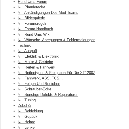
Rund Ums Forum
↳ Plauderecke
↳ Ankündigungen Des Mod-Teams
↳ Bildergalerie
↳ Forumsregeln
↳ Forum-Handbuch
↳ Rund Ums Wiki
↳ Wünsche, Anregungen & Fehlermeldungen
Technik
↳ Auspuff
↳ Elektrik & Elektronik
↳ Motor & Getriebe
↳ Reifen & Fahrwerk
↳ Reifentypen & Freigaben Für Die XT1200Z
↳ Fahrwerk, ABS, TCS...
↳ Felgen Und Speichen
↳ Schrauber-Ecke
↳ Sonstige Defekte & Reparaturen
↳ Tuning
Zubehör
↳ Bekleidung
↳ Gepäck
↳ Helme
↳ Lenker