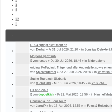
3
4
5
…
27
Nächste
DP04 springt nicht mehr an
von
Derhai
»
Fr 31. Jul 2026, 21:20
» in
Sonstige Defekte &
Morgens ganz früh
von
rursee
»
Do 30. Jul 2026, 18:46
» in
Bildergalerie
original Koffer, incl. Träger und aller Anbauteile, sowie eine
von
Spielverderber
»
Sa 20. Jun 2026, 20:26
» in
Ich verkauf
Suche Touratech Sitzbank
von
XTobi1200
»
Mi 10. Jun 2026, 18:45
» in
Ich suche...
HiFaKo 2027
von
doppelklick
»
Fr 22. Mai 2026, 13:56
» in
Himmelfahr
Christianja_on_Tour Teil 2
von
JarodP
»
Mo 13. Apr 2026, 12:56
» in
Fotos & Reiseberi