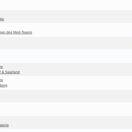
cke
gen des Mod-Teams
re
z & Saarland
re
berg
alerie