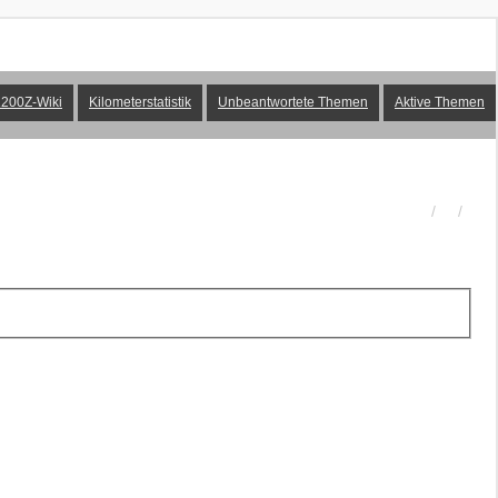
200Z-Wiki
Kilometerstatistik
Unbeantwortete Themen
Aktive Themen