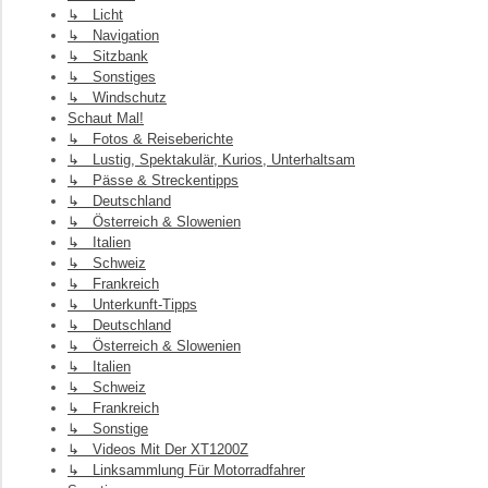
↳ Licht
↳ Navigation
↳ Sitzbank
↳ Sonstiges
↳ Windschutz
Schaut Mal!
↳ Fotos & Reiseberichte
↳ Lustig, Spektakulär, Kurios, Unterhaltsam
↳ Pässe & Streckentipps
↳ Deutschland
↳ Österreich & Slowenien
↳ Italien
↳ Schweiz
↳ Frankreich
↳ Unterkunft-Tipps
↳ Deutschland
↳ Österreich & Slowenien
↳ Italien
↳ Schweiz
↳ Frankreich
↳ Sonstige
↳ Videos Mit Der XT1200Z
↳ Linksammlung Für Motorradfahrer