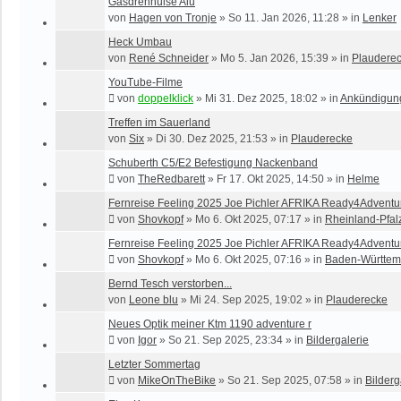
Gasdrehhülse Alu
von
Hagen von Tronje
»
So 11. Jan 2026, 11:28
» in
Lenker
Heck Umbau
von
René Schneider
»
Mo 5. Jan 2026, 15:39
» in
Plaudere
YouTube-Filme
von
doppelklick
»
Mi 31. Dez 2025, 18:02
» in
Ankündigun
Treffen im Sauerland
von
Six
»
Di 30. Dez 2025, 21:53
» in
Plauderecke
Schuberth C5/E2 Befestigung Nackenband
von
TheRedbarett
»
Fr 17. Okt 2025, 14:50
» in
Helme
Fernreise Feeling 2025 Joe Pichler AFRIKA Ready4Adventu
von
Shovkopf
»
Mo 6. Okt 2025, 07:17
» in
Rheinland-Pfal
Fernreise Feeling 2025 Joe Pichler AFRIKA Ready4Adventu
von
Shovkopf
»
Mo 6. Okt 2025, 07:16
» in
Baden-Württem
Bernd Tesch verstorben...
von
Leone blu
»
Mi 24. Sep 2025, 19:02
» in
Plauderecke
Neues Optik meiner Ktm 1190 adventure r
von
Igor
»
So 21. Sep 2025, 23:34
» in
Bildergalerie
Letzter Sommertag
von
MikeOnTheBike
»
So 21. Sep 2025, 07:58
» in
Bilderg