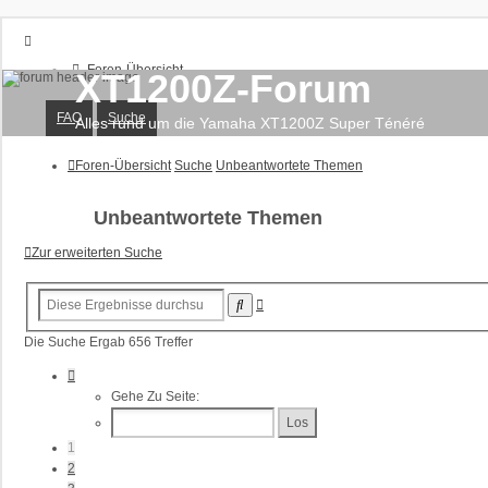
Foren-Übersicht
XT1200Z-Forum
FAQ
Suche
FAQ
Suche
Unbeantwortete Themen
Alles rund um die Yamaha XT1200Z Super Ténéré
Aktive Themen
Foren-Übersicht
Suche
Unbeantwortete Themen
Anmelden
Registrieren
Unbeantwortete Themen
Zur erweiterten Suche
Erweiterte
Suche
Suche
Die Suche Ergab 656 Treffer
Seite
1
Gehe Zu Seite:
Von
27
1
2