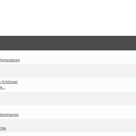
Themen
 Reparaturen
m Schlüssel
e...
tskommando
chte