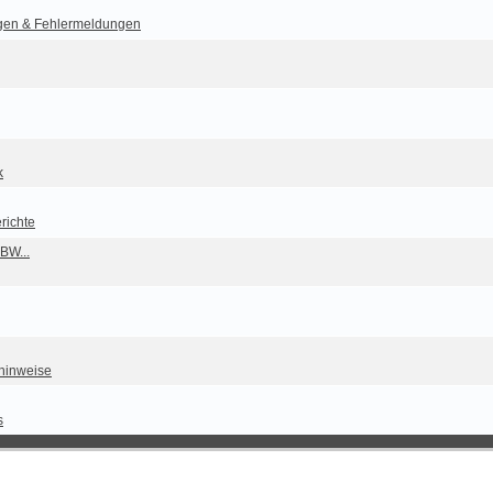
gen & Fehlermeldungen
k
richte
BW...
hinweise
s