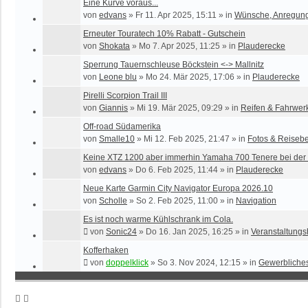
Eine Kurve voraus...
von
edvans
»
Fr 11. Apr 2025, 15:11
» in
Wünsche, Anregun
Erneuter Touratech 10% Rabatt - Gutschein
von
Shokata
»
Mo 7. Apr 2025, 11:25
» in
Plauderecke
Sperrung Tauernschleuse Böckstein <-> Mallnitz
von
Leone blu
»
Mo 24. Mär 2025, 17:06
» in
Plauderecke
Pirelli Scorpion Trail III
von
Giannis
»
Mi 19. Mär 2025, 09:29
» in
Reifen & Fahrwer
Off-road Südamerika
von
Smalle10
»
Mi 12. Feb 2025, 21:47
» in
Fotos & Reisebe
Keine XTZ 1200 aber immerhin Yamaha 700 Tenere bei der 
von
edvans
»
Do 6. Feb 2025, 11:44
» in
Plauderecke
Neue Karte Garmin City Navigator Europa 2026.10
von
Scholle
»
So 2. Feb 2025, 11:00
» in
Navigation
Es ist noch warme Kühlschrank im Cola.
von
Sonic24
»
Do 16. Jan 2025, 16:25
» in
Veranstaltungs
Kofferhaken
von
doppelklick
»
So 3. Nov 2024, 12:15
» in
Gewerbliche