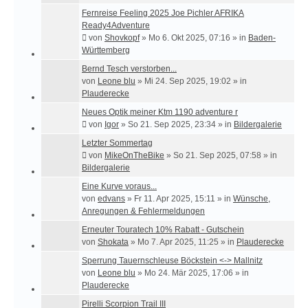
Fernreise Feeling 2025 Joe Pichler AFRIKA
Ready4Adventure
von
Shovkopf
»
Mo 6. Okt 2025, 07:16
» in
Baden-
Württemberg
Bernd Tesch verstorben...
von
Leone blu
»
Mi 24. Sep 2025, 19:02
» in
Plauderecke
Neues Optik meiner Ktm 1190 adventure r
von
Igor
»
So 21. Sep 2025, 23:34
» in
Bildergalerie
Letzter Sommertag
von
MikeOnTheBike
»
So 21. Sep 2025, 07:58
» in
Bildergalerie
Eine Kurve voraus...
von
edvans
»
Fr 11. Apr 2025, 15:11
» in
Wünsche,
Anregungen & Fehlermeldungen
Erneuter Touratech 10% Rabatt - Gutschein
von
Shokata
»
Mo 7. Apr 2025, 11:25
» in
Plauderecke
Sperrung Tauernschleuse Böckstein <-> Mallnitz
von
Leone blu
»
Mo 24. Mär 2025, 17:06
» in
Plauderecke
Pirelli Scorpion Trail III