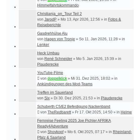
Himmelfahrtskommando
Christianja_on_Tour Teil 2
von
JarodP
»
Mo 13. Apr 2026, 12:56
» in
Fotos &
Reiseberichte
Gasdrehhülse Alu
von
Hagen von Tronje
»
So 11. Jan 2026, 11:28
» in
Lenker
Heck Umbau
von
René Schneider
»
Mo 5. Jan 2026, 15:39
» in
Plauderecke
YouTube-Filme
von
doppelklick
»
Mi 31. Dez 2025, 18:02
» in
Ankündigungen des Mod-Teams
Treffen im Sauerland
von
Six
»
Di 30. Dez 2025, 21:53
» in
Plauderecke
Schuberth C5/E2 Befestigung Nackenband
von
TheRedbarett
»
Fr 17. Okt 2025, 14:50
» in
Helme
Fernreise Feeling 2025 Joe Pichler AFRIKA
Ready4Adventure
von
Shovkopf
»
Mo 6. Okt 2025, 07:17
» in
Rheinland-
Pfalz & Saarland