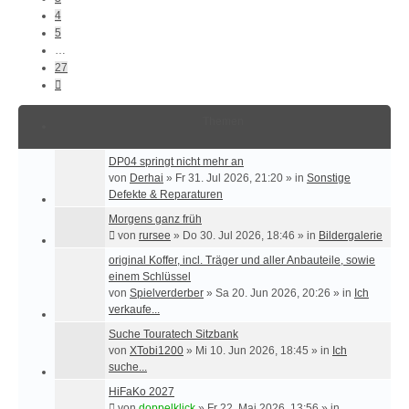
4
5
…
27
Nächste
Themen
DP04 springt nicht mehr an
von
Derhai
»
Fr 31. Jul 2026, 21:20
» in
Sonstige
Defekte & Reparaturen
Morgens ganz früh
von
rursee
»
Do 30. Jul 2026, 18:46
» in
Bildergalerie
original Koffer, incl. Träger und aller Anbauteile, sowie
einem Schlüssel
von
Spielverderber
»
Sa 20. Jun 2026, 20:26
» in
Ich
verkaufe...
Suche Touratech Sitzbank
von
XTobi1200
»
Mi 10. Jun 2026, 18:45
» in
Ich
suche...
HiFaKo 2027
von
doppelklick
»
Fr 22. Mai 2026, 13:56
» in