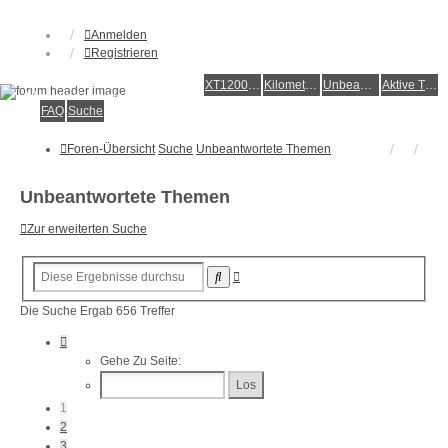
Anmelden
Registrieren
XT1200Z-Forum
XT1200Z-Wiki
Kilometerstatistik
Unbeantwortete Themen
Aktive Themen
Alles rund um die Yamaha XT1200Z Super Ténéré
FAQ
Suche
Foren-Übersicht
Suche
Unbeantwortete Themen
Unbeantwortete Themen
Zur erweiterten Suche
Erweiterte
Suche
Suche
Die Suche Ergab 656 Treffer
Seite
1
Gehe Zu Seite:
Von
27
1
2
3