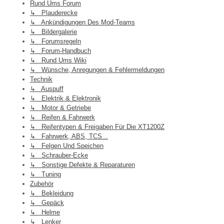
Rund Ums Forum
↳ Plauderecke
↳ Ankündigungen Des Mod-Teams
↳ Bildergalerie
↳ Forumsregeln
↳ Forum-Handbuch
↳ Rund Ums Wiki
↳ Wünsche, Anregungen & Fehlermeldungen
Technik
↳ Auspuff
↳ Elektrik & Elektronik
↳ Motor & Getriebe
↳ Reifen & Fahrwerk
↳ Reifentypen & Freigaben Für Die XT1200Z
↳ Fahrwerk, ABS, TCS...
↳ Felgen Und Speichen
↳ Schrauber-Ecke
↳ Sonstige Defekte & Reparaturen
↳ Tuning
Zubehör
↳ Bekleidung
↳ Gepäck
↳ Helme
↳ Lenker