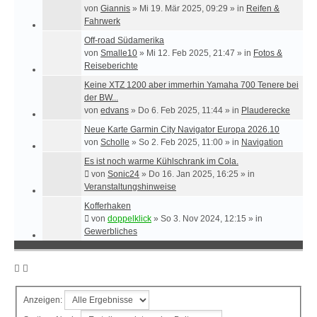
von
Giannis
»
Mi 19. Mär 2025, 09:29
» in
Reifen &
Fahrwerk
Off-road Südamerika
von
Smalle10
»
Mi 12. Feb 2025, 21:47
» in
Fotos &
Reiseberichte
Keine XTZ 1200 aber immerhin Yamaha 700 Tenere bei
der BW...
von
edvans
»
Do 6. Feb 2025, 11:44
» in
Plauderecke
Neue Karte Garmin City Navigator Europa 2026.10
von
Scholle
»
So 2. Feb 2025, 11:00
» in
Navigation
Es ist noch warme Kühlschrank im Cola.
von
Sonic24
»
Do 16. Jan 2025, 16:25
» in
Veranstaltungshinweise
Kofferhaken
von
doppelklick
»
So 3. Nov 2024, 12:15
» in
Gewerbliches
Anzeigen: