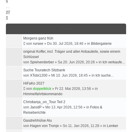
5
…
27
Nächste
Themen
Morgens ganz früh
von
rursee
»
Do 30. Jul 2026, 18:46
» in
Bildergalerie
original Koffer, incl. Träger und aller Anbauteile, sowie einem
Schlüssel
von
Spielverderber
»
Sa 20. Jun 2026, 20:26
» in
Ich verkaufe...
Suche Touratech Sitzbank
von
XTobi1200
»
Mi 10. Jun 2026, 18:45
» in
Ich suche...
HiFaKo 2027
von
doppelklick
»
Fr 22. Mai 2026, 13:56
» in
Himmelfahrtskommando
Christianja_on_Tour Teil 2
von
JarodP
»
Mo 13. Apr 2026, 12:56
» in
Fotos &
Reiseberichte
Gasdrehhülse Alu
von
Hagen von Tronje
»
So 11. Jan 2026, 11:28
» in
Lenker