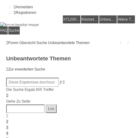
Anmelden
Registrieren
XT1200Z-Forum
XT1200Z-Wiki
Kilometerstatistik
Unbeantwortete Themen
Aktive Themen
Alles rund um die Yamaha XT1200Z Super Ténéré
FAQ
Suche
Foren-Übersicht
Suche
Unbeantwortete Themen
Unbeantwortete Themen
Zur erweiterten Suche
Erweiterte
Suche
Suche
Die Suche Ergab 655 Treffer
Seite
1
Gehe Zu Seite:
Von
27
1
2
3
4