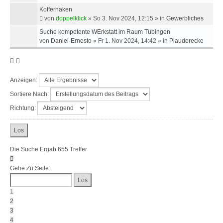
Kofferhaken
von
doppelklick
»
So 3. Nov 2024, 12:15
» in
Gewerbliches
Suche kompetente WErkstatt im Raum Tübingen
von
Daniel-Ernesto
»
Fr 1. Nov 2024, 14:42
» in
Plauderecke
Anzeigen:
Sortiere Nach:
Richtung:
Die Suche Ergab 655 Treffer
Seite
1
Gehe Zu Seite:
Von
27
1
2
3
4