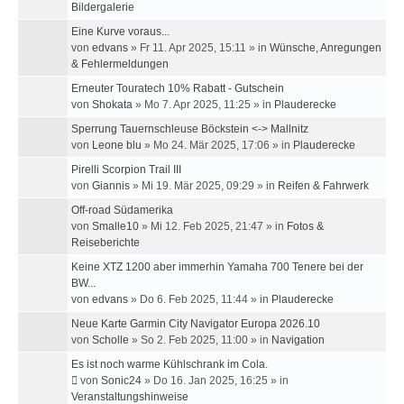
Bildergalerie
Eine Kurve voraus...
von
edvans
»
Fr 11. Apr 2025, 15:11
» in
Wünsche, Anregungen
& Fehlermeldungen
Erneuter Touratech 10% Rabatt - Gutschein
von
Shokata
»
Mo 7. Apr 2025, 11:25
» in
Plauderecke
Sperrung Tauernschleuse Böckstein <-> Mallnitz
von
Leone blu
»
Mo 24. Mär 2025, 17:06
» in
Plauderecke
Pirelli Scorpion Trail III
von
Giannis
»
Mi 19. Mär 2025, 09:29
» in
Reifen & Fahrwerk
Off-road Südamerika
von
Smalle10
»
Mi 12. Feb 2025, 21:47
» in
Fotos &
Reiseberichte
Keine XTZ 1200 aber immerhin Yamaha 700 Tenere bei der
BW...
von
edvans
»
Do 6. Feb 2025, 11:44
» in
Plauderecke
Neue Karte Garmin City Navigator Europa 2026.10
von
Scholle
»
So 2. Feb 2025, 11:00
» in
Navigation
Es ist noch warme Kühlschrank im Cola.
von
Sonic24
»
Do 16. Jan 2025, 16:25
» in
Veranstaltungshinweise