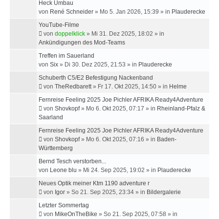
Heck Umbau
von
René Schneider
»
Mo 5. Jan 2026, 15:39
» in
Plauderecke
YouTube-Filme
von
doppelklick
»
Mi 31. Dez 2025, 18:02
» in
Ankündigungen des Mod-Teams
Treffen im Sauerland
von
Six
»
Di 30. Dez 2025, 21:53
» in
Plauderecke
Schuberth C5/E2 Befestigung Nackenband
von
TheRedbarett
»
Fr 17. Okt 2025, 14:50
» in
Helme
Fernreise Feeling 2025 Joe Pichler AFRIKA Ready4Adventure
von
Shovkopf
»
Mo 6. Okt 2025, 07:17
» in
Rheinland-Pfalz &
Saarland
Fernreise Feeling 2025 Joe Pichler AFRIKA Ready4Adventure
von
Shovkopf
»
Mo 6. Okt 2025, 07:16
» in
Baden-
Württemberg
Bernd Tesch verstorben...
von
Leone blu
»
Mi 24. Sep 2025, 19:02
» in
Plauderecke
Neues Optik meiner Ktm 1190 adventure r
von
Igor
»
So 21. Sep 2025, 23:34
» in
Bildergalerie
Letzter Sommertag
von
MikeOnTheBike
»
So 21. Sep 2025, 07:58
» in