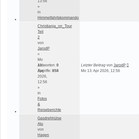
13:56
»
in
Himmelfahrtskommando
Christianja_on_Tour
Teil
2
von
JarodP
»
Mo
13.
Antworten:
0
Letzter Beitrag
von
JarodP
Apr
Zugriffe:
858
Mo 13. Apr 2026, 12:56
2026,
12:56
»
in
Fotos
&
Reiseberichte
Gasdrehhülse
Alu
von
Hagen