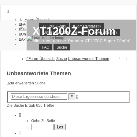
Foren-Übersicht
FAQ
XT1200Z-Wiki
Kilometerstatistik
XT1200Z-Forum
Suche
Unbeantwortete Themen
Aktive Themen
Unbeantwortete Themen
Aktive Themen
Alles rund um die Yamaha XT1200Z Super Ténéré
FAQ
Suche
Anmelden
Registrieren
Foren-Übersicht
Suche
Unbeantwortete Themen
Unbeantwortete Themen
Zur erweiterten Suche
Erweiterte
Suche
Suche
Die Suche Ergab 655 Treffer
Seite
1
Gehe Zu Seite:
Von
27
1