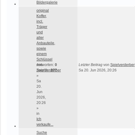
Bildergalerie
original
Koffer,
incl.
Träger
und
aller
Anbauteile,
sowie
einem
Schlüssel
von
Antworten:
0
Letzter Beitrag
von
Spielverderber
Spielverderber
Zugriffe:
277
Sa 20. Jun 2026, 20:26
»
Sa
20.
Jun
2026,
20:26
»
in
Ich
verkaufe...
Suche