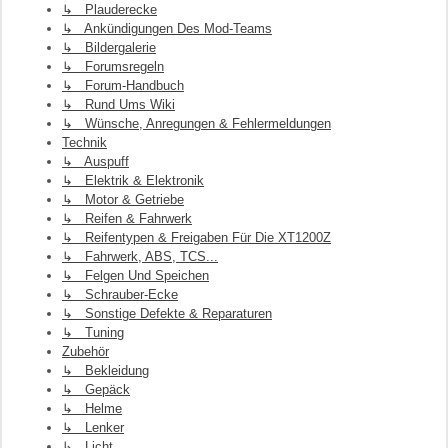
↳ Plauderecke
↳ Ankündigungen Des Mod-Teams
↳ Bildergalerie
↳ Forumsregeln
↳ Forum-Handbuch
↳ Rund Ums Wiki
↳ Wünsche, Anregungen & Fehlermeldungen
Technik
↳ Auspuff
↳ Elektrik & Elektronik
↳ Motor & Getriebe
↳ Reifen & Fahrwerk
↳ Reifentypen & Freigaben Für Die XT1200Z
↳ Fahrwerk, ABS, TCS...
↳ Felgen Und Speichen
↳ Schrauber-Ecke
↳ Sonstige Defekte & Reparaturen
↳ Tuning
Zubehör
↳ Bekleidung
↳ Gepäck
↳ Helme
↳ Lenker
↳ Licht