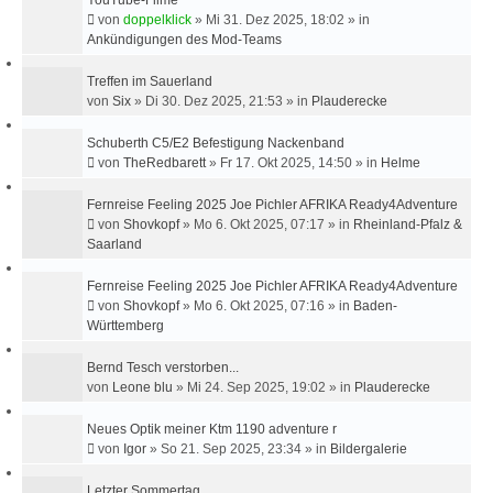
YouTube-Filme
von
doppelklick
»
Mi 31. Dez 2025, 18:02
» in
Ankündigungen des Mod-Teams
Treffen im Sauerland
von
Six
»
Di 30. Dez 2025, 21:53
» in
Plauderecke
Schuberth C5/E2 Befestigung Nackenband
von
TheRedbarett
»
Fr 17. Okt 2025, 14:50
» in
Helme
Fernreise Feeling 2025 Joe Pichler AFRIKA Ready4Adventure
von
Shovkopf
»
Mo 6. Okt 2025, 07:17
» in
Rheinland-Pfalz &
Saarland
Fernreise Feeling 2025 Joe Pichler AFRIKA Ready4Adventure
von
Shovkopf
»
Mo 6. Okt 2025, 07:16
» in
Baden-
Württemberg
Bernd Tesch verstorben...
von
Leone blu
»
Mi 24. Sep 2025, 19:02
» in
Plauderecke
Neues Optik meiner Ktm 1190 adventure r
von
Igor
»
So 21. Sep 2025, 23:34
» in
Bildergalerie
Letzter Sommertag