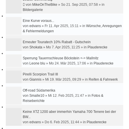
von
MikeOnTheBike
»
So 21. Sep 2025, 07:58
» in
Bildergalerie
Eine Kurve voraus...
von
edvans
»
Fr 11. Apr 2025, 15:11
» in
Wünsche, Anregungen
& Fehlermeldungen
Erneuter Touratech 10% Rabatt - Gutschein
von
Shokata
»
Mo 7. Apr 2025, 11:25
» in
Plauderecke
Sperrung Tauernschleuse Böckstein <-> Mallnitz
von
Leone blu
»
Mo 24. Mär 2025, 17:06
» in
Plauderecke
Pirelli Scorpion Trail III
von
Giannis
»
Mi 19. Mär 2025, 09:29
» in
Reifen & Fahrwerk
Off-road Südamerika
von
Smalle10
»
Mi 12. Feb 2025, 21:47
» in
Fotos &
Reiseberichte
Keine XTZ 1200 aber immerhin Yamaha 700 Tenere bei der
BW...
von
edvans
»
Do 6. Feb 2025, 11:44
» in
Plauderecke