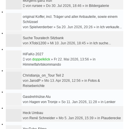
Morgens ganz früh
U
von
rursee
»
Do 30. Jul 2026, 18:46
» in
Bildergalerie
C
H
original Koffer, incl. Träger und aller Anbauteile, sowie einem
E
Schlüssel
von
Spielverderber
»
Sa 20. Jun 2026, 20:26
» in
Ich verkaufe...
Suche Touratech Sitzbank
von
XTobi1200
»
Mi 10. Jun 2026, 18:45
» in
Ich suche...
HiFaKo 2027
von
doppelklick
»
Fr 22. Mai 2026, 13:56
» in
Himmelfahrtskommando
Christianja_on_Tour Teil 2
von
JarodP
»
Mo 13. Apr 2026, 12:56
» in
Fotos &
Reiseberichte
Gasdrehhülse Alu
von
Hagen von Tronje
»
So 11. Jan 2026, 11:28
» in
Lenker
Heck Umbau
von
René Schneider
»
Mo 5. Jan 2026, 15:39
» in
Plauderecke