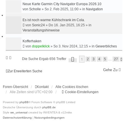
Neue Karte Garmin City Navigator Europa 2026.10
von
Scholle
»
So 2. Feb 2025, 11:00
» in
Navigation
Es ist noch warme Kühlschrank im Cola.
von
Sonic24
»
Do 16. Jan 2025, 16:25
» in
Veranstaltungshinweise
Kofferhaken
von
doppelklick
»
So 3. Nov 2024, 12:15
» in
Gewerbliches
S
1
Die Suche Ergab 656 Treffer
N
2
3
4
5
…
27
E
Ä
I
C
T
Gehe Zu
H
Zur Erweiterten Suche
E
S
1
T
V
E
O
Foren-Übersicht
Kontakt
Alle Cookies löschen
N
Alle Zeiten sind
UTC+02:00
Cookie-Einstellungen
2
7
Powered by
phpBB
® Forum Software © phpBB Limited
Deutsche Übersetzung durch
phpBB.de
Style
we_universal
created by INVENTEA & v12mike
Datenschutzerklärung
|
Nutzungsbedingungen