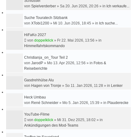
Schlüssel
U
von
Spielverderber
»
Sa 20. Jun 2026, 20:26
» in
Ich verkaufe...
C
H
Suche Touratech Sitzbank
E
von
XTobi1200
»
Mi 10. Jun 2026, 18:45
» in
Ich suche...
HiFaKo 2027
von
doppelklick
»
Fr 22. Mai 2026, 13:56
» in
Himmelfahrtskommando
Christianja_on_Tour Teil 2
von
JarodP
»
Mo 13. Apr 2026, 12:56
» in
Fotos &
Reiseberichte
Gasdrehhülse Alu
von
Hagen von Tronje
»
So 11. Jan 2026, 11:28
» in
Lenker
Heck Umbau
von
René Schneider
»
Mo 5. Jan 2026, 15:39
» in
Plauderecke
YouTube-Filme
von
doppelklick
»
Mi 31. Dez 2025, 18:02
» in
Ankündigungen des Mod-Teams