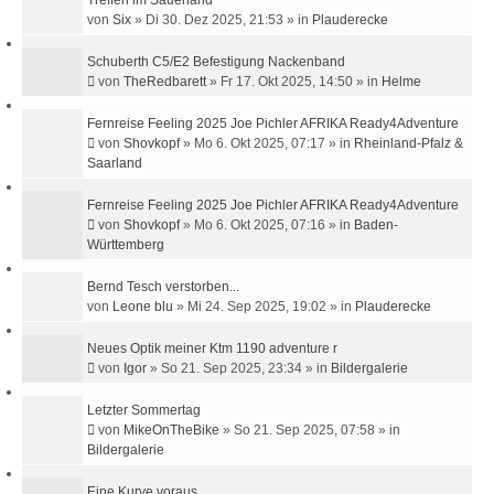
Treffen im Sauerland
von
Six
»
Di 30. Dez 2025, 21:53
» in
Plauderecke
Schuberth C5/E2 Befestigung Nackenband
von
TheRedbarett
»
Fr 17. Okt 2025, 14:50
» in
Helme
Fernreise Feeling 2025 Joe Pichler AFRIKA Ready4Adventure
von
Shovkopf
»
Mo 6. Okt 2025, 07:17
» in
Rheinland-Pfalz &
Saarland
Fernreise Feeling 2025 Joe Pichler AFRIKA Ready4Adventure
von
Shovkopf
»
Mo 6. Okt 2025, 07:16
» in
Baden-
Württemberg
Bernd Tesch verstorben...
von
Leone blu
»
Mi 24. Sep 2025, 19:02
» in
Plauderecke
Neues Optik meiner Ktm 1190 adventure r
von
Igor
»
So 21. Sep 2025, 23:34
» in
Bildergalerie
Letzter Sommertag
von
MikeOnTheBike
»
So 21. Sep 2025, 07:58
» in
Bildergalerie
Eine Kurve voraus...