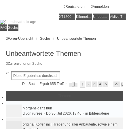
Registrieren
Anmelden
XT1200Z-Forum
XT1200Z-Wiki
Kilometerstatistik
Unbeantwortete Themen
Aktive Themen
Alles rund um die Yamaha XT1200Z Super Ténéré
FAQ
Suche
Foren-Übersicht
Suche
Unbeantwortete Themen
Unbeantwortete Themen
Zur erweiterten Suche
S
E
u
R
S
1
Die Suche Ergab 655 Treffer
N
c
W
2
3
4
5
…
27
E
Ä
h
E
I
C
e
I
T
Themen
H
E
T
S
1
T
E
V
E
Morgens ganz früh
R
O
von
rursee
»
Do 30. Jul 2026, 18:46
» in
Bildergalerie
N
T
2
E
7
original Koffer, incl. Träger und aller Anbauteile, sowie einem
S