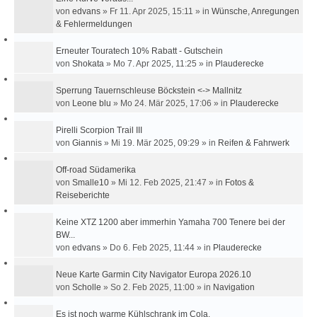
von
edvans
»
Fr 11. Apr 2025, 15:11
» in
Wünsche, Anregungen
& Fehlermeldungen
Erneuter Touratech 10% Rabatt - Gutschein
von
Shokata
»
Mo 7. Apr 2025, 11:25
» in
Plauderecke
Sperrung Tauernschleuse Böckstein <-> Mallnitz
von
Leone blu
»
Mo 24. Mär 2025, 17:06
» in
Plauderecke
Pirelli Scorpion Trail III
von
Giannis
»
Mi 19. Mär 2025, 09:29
» in
Reifen & Fahrwerk
Off-road Südamerika
von
Smalle10
»
Mi 12. Feb 2025, 21:47
» in
Fotos &
Reiseberichte
Keine XTZ 1200 aber immerhin Yamaha 700 Tenere bei der
BW...
von
edvans
»
Do 6. Feb 2025, 11:44
» in
Plauderecke
Neue Karte Garmin City Navigator Europa 2026.10
von
Scholle
»
So 2. Feb 2025, 11:00
» in
Navigation
Es ist noch warme Kühlschrank im Cola.