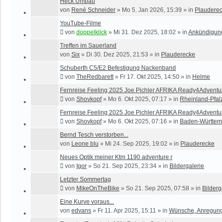
Heck Umbau
von
René Schneider
»
Mo 5. Jan 2026, 15:39
» in
Plaudere
YouTube-Filme
von
doppelklick
»
Mi 31. Dez 2025, 18:02
» in
Ankündigun
Treffen im Sauerland
von
Six
»
Di 30. Dez 2025, 21:53
» in
Plauderecke
Schuberth C5/E2 Befestigung Nackenband
von
TheRedbarett
»
Fr 17. Okt 2025, 14:50
» in
Helme
Fernreise Feeling 2025 Joe Pichler AFRIKA Ready4Adventu
von
Shovkopf
»
Mo 6. Okt 2025, 07:17
» in
Rheinland-Pfal
Fernreise Feeling 2025 Joe Pichler AFRIKA Ready4Adventu
von
Shovkopf
»
Mo 6. Okt 2025, 07:16
» in
Baden-Württem
Bernd Tesch verstorben...
von
Leone blu
»
Mi 24. Sep 2025, 19:02
» in
Plauderecke
Neues Optik meiner Ktm 1190 adventure r
von
Igor
»
So 21. Sep 2025, 23:34
» in
Bildergalerie
Letzter Sommertag
von
MikeOnTheBike
»
So 21. Sep 2025, 07:58
» in
Bilderg
Eine Kurve voraus...
von
edvans
»
Fr 11. Apr 2025, 15:11
» in
Wünsche, Anregun