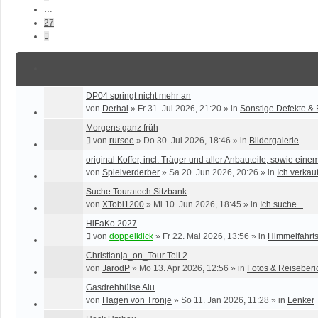
…
27
Nächste
DP04 springt nicht mehr an
von
Derhai
»
Fr 31. Jul 2026, 21:20
» in
Sonstige Defekte &
Morgens ganz früh
von
rursee
»
Do 30. Jul 2026, 18:46
» in
Bildergalerie
original Koffer, incl. Träger und aller Anbauteile, sowie eine
von
Spielverderber
»
Sa 20. Jun 2026, 20:26
» in
Ich verkauf
Suche Touratech Sitzbank
von
XTobi1200
»
Mi 10. Jun 2026, 18:45
» in
Ich suche...
HiFaKo 2027
von
doppelklick
»
Fr 22. Mai 2026, 13:56
» in
Himmelfahr
Christianja_on_Tour Teil 2
von
JarodP
»
Mo 13. Apr 2026, 12:56
» in
Fotos & Reiseberi
Gasdrehhülse Alu
von
Hagen von Tronje
»
So 11. Jan 2026, 11:28
» in
Lenker