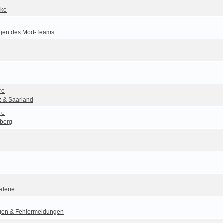
cke
gen des Mod-Teams
re
z & Saarland
re
berg
alerie
gen & Fehlermeldungen