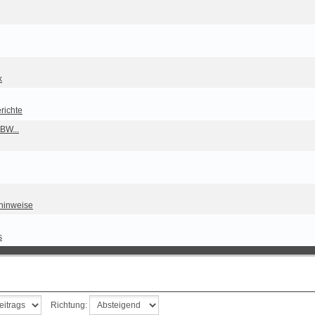
k
richte
BW...
hinweise
s
Richtung: