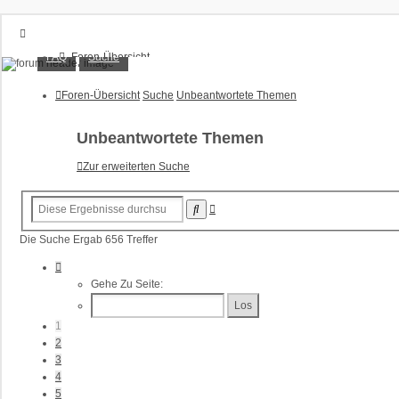
XT1200Z-Forum
FAQ
Suche
Foren-Übersicht
FAQ
Alles rund um die Yamaha XT1200Z Super Ténéré
Suche
Foren-Übersicht
Suche
Unbeantwortete Themen
Unbeantwortete Themen
Aktive Themen
Unbeantwortete Themen
Anmelden
Zur erweiterten Suche
Registrieren
Erweiterte
Suche
Suche
Die Suche Ergab 656 Treffer
Seite
1
Gehe Zu Seite:
Von
27
1
2
3
4
5