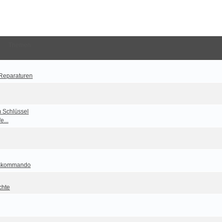
Themen
 Reparaturen
m Schlüssel
e...
tskommando
chte