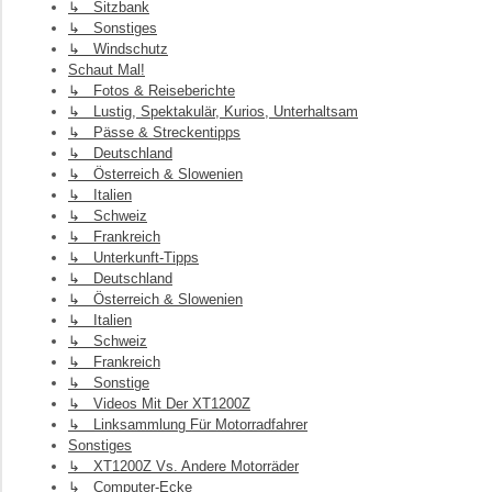
↳ Sitzbank
↳ Sonstiges
↳ Windschutz
Schaut Mal!
↳ Fotos & Reiseberichte
↳ Lustig, Spektakulär, Kurios, Unterhaltsam
↳ Pässe & Streckentipps
↳ Deutschland
↳ Österreich & Slowenien
↳ Italien
↳ Schweiz
↳ Frankreich
↳ Unterkunft-Tipps
↳ Deutschland
↳ Österreich & Slowenien
↳ Italien
↳ Schweiz
↳ Frankreich
↳ Sonstige
↳ Videos Mit Der XT1200Z
↳ Linksammlung Für Motorradfahrer
Sonstiges
↳ XT1200Z Vs. Andere Motorräder
↳ Computer-Ecke