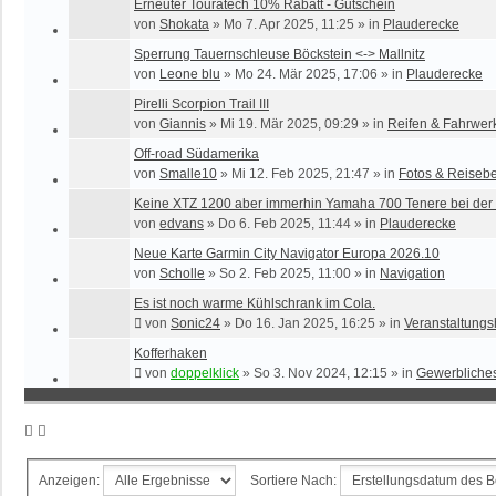
Erneuter Touratech 10% Rabatt - Gutschein
von
Shokata
»
Mo 7. Apr 2025, 11:25
» in
Plauderecke
Sperrung Tauernschleuse Böckstein <-> Mallnitz
von
Leone blu
»
Mo 24. Mär 2025, 17:06
» in
Plauderecke
Pirelli Scorpion Trail III
von
Giannis
»
Mi 19. Mär 2025, 09:29
» in
Reifen & Fahrwer
Off-road Südamerika
von
Smalle10
»
Mi 12. Feb 2025, 21:47
» in
Fotos & Reisebe
Keine XTZ 1200 aber immerhin Yamaha 700 Tenere bei der 
von
edvans
»
Do 6. Feb 2025, 11:44
» in
Plauderecke
Neue Karte Garmin City Navigator Europa 2026.10
von
Scholle
»
So 2. Feb 2025, 11:00
» in
Navigation
Es ist noch warme Kühlschrank im Cola.
von
Sonic24
»
Do 16. Jan 2025, 16:25
» in
Veranstaltungs
Kofferhaken
von
doppelklick
»
So 3. Nov 2024, 12:15
» in
Gewerbliche
Anzeigen:
Sortiere Nach: