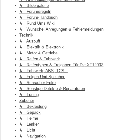
↳ Bildergalerie
↳ Forumsregeln
↳ Forum-Handbuch
↳ Rund Ums Wiki
↳ Wünsche, Anregungen & Fehlermeldungen
Technik
↳ Auspuff
↳ Elektrik & Elektronik
↳ Motor & Getriebe
↳ Reifen & Fahrwerk
↳ Reifentypen & Freigaben Für Die XT1200Z
↳ Fahrwerk, ABS, TCS...
↳ Felgen Und Speichen
↳ Schrauber-Ecke
↳ Sonstige Defekte & Reparaturen
↳ Tuning
Zubehör
↳ Bekleidung
↳ Gepäck
↳ Helme
↳ Lenker
↳ Licht
↳ Navigation