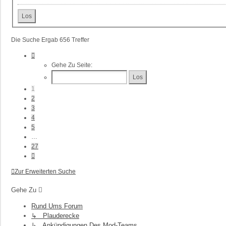
Die Suche Ergab 656 Treffer
Seite
1
Gehe Zu Seite:
Von
27
1
2
3
4
5
…
27
Nächste
Zur Erweiterten Suche
Gehe Zu
Rund Ums Forum
↳ Plauderecke
↳ Ankündigungen Des Mod-Teams