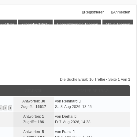
Registrieren
Anmelden
00Z-Wiki
Kilometerstatistik
Unbeantwortete Themen
Aktive Themen
Die Suche Ergab 10 Treffer • Seite
1
Von
1
STATISTIK
LETZTER BEITRAG
L
Antworten:
30
von
Reinhard
e
Zugriffe:
16617
Sa 8. Aug 2026, 13:45
2
3
4
t
L
Antworten:
1
von
Derhai
z
e
Zugriffe:
186
Fr 7. Aug 2026, 14:38
t
t
e
L
Antworten:
5
von
Franz
z
r