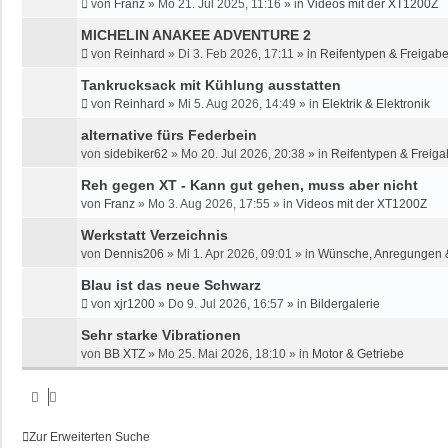
von
Franz
»
Mo 21. Jul 2025, 11:16
» in
Videos mit der XT1200Z
MICHELIN ANAKEE ADVENTURE 2
von
Reinhard
»
Di 3. Feb 2026, 17:11
» in
Reifentypen & Freigabe
Tankrucksack mit Kühlung ausstatten
von
Reinhard
»
Mi 5. Aug 2026, 14:49
» in
Elektrik & Elektronik
alternative fürs Federbein
von
sidebiker62
»
Mo 20. Jul 2026, 20:38
» in
Reifentypen & Freiga
Reh gegen XT - Kann gut gehen, muss aber nicht
von
Franz
»
Mo 3. Aug 2026, 17:55
» in
Videos mit der XT1200Z
Werkstatt Verzeichnis
von
Dennis206
»
Mi 1. Apr 2026, 09:01
» in
Wünsche, Anregungen 
Blau ist das neue Schwarz
von
xjr1200
»
Do 9. Jul 2026, 16:57
» in
Bildergalerie
Sehr starke Vibrationen
von
BB XTZ
»
Mo 25. Mai 2026, 18:10
» in
Motor & Getriebe
Zur Erweiterten Suche