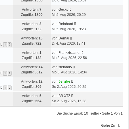
e
Zugriffe:
2356
Do 6. Aug 2026, 15:07
t
B
t
e
e
L
Antworten:
7
von
Gecko
z
r
i
e
Zugriffe:
1800
Mi 5. Aug 2026, 20:29
t
B
t
t
e
e
r
L
Antworten:
3
von
Reinhard
z
r
i
a
e
Zugriffe:
132
Mi 5. Aug 2026, 19:23
t
B
t
g
t
e
e
r
L
Antworten:
13
von
Derhai
z
r
i
a
e
Zugriffe:
722
Di 4. Aug 2026, 13:41
t
1
2
B
t
g
t
e
e
r
L
Antworten:
1
von
Frankziscaner
z
r
i
a
e
Zugriffe:
138
Mo 3. Aug 2026, 22:56
t
B
t
g
t
e
e
r
L
Antworten:
14
von
stefan85
z
r
i
a
e
Zugriffe:
3012
Mo 3. Aug 2026, 14:34
t
1
2
B
t
g
t
e
e
r
L
Antworten:
12
von
Jenzke
z
r
i
a
e
Zugriffe:
809
So 2. Aug 2026, 20:25
t
1
2
B
t
g
t
e
e
r
L
Antworten:
5
von
BB XTZ
z
r
i
a
e
Zugriffe:
664
So 2. Aug 2026, 15:28
t
B
t
g
t
e
e
r
z
r
i
Die Suche Ergab 10 Treffer • Seite
1
Von
1
a
t
B
t
g
e
e
r
Gehe Zu
r
i