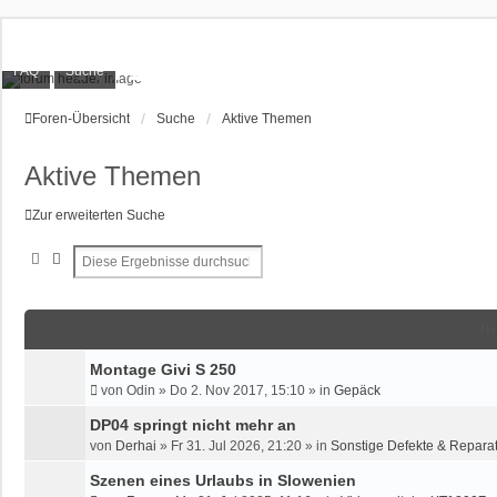
XT1200Z-Forum
FAQ
Suche
Alles rund um die Yamaha XT1200Z Super Ténéré
Foren-Übersicht
Suche
Aktive Themen
Aktive Themen
Zur erweiterten Suche
Suche
Erweiterte Suche
TH
Montage Givi S 250
von
Odin
»
Do 2. Nov 2017, 15:10
» in
Gepäck
DP04 springt nicht mehr an
von
Derhai
»
Fr 31. Jul 2026, 21:20
» in
Sonstige Defekte & Repara
Szenen eines Urlaubs in Slowenien