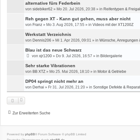
alternative fürs Federbein
von
sidebiker62
»
Mo 20. Jul 2026, 20:38
» in
Reifentypen & Freiga
Reh gegen XT - Kann gut gehen, muss aber nicht
von
Franz
»
Mo 3. Aug 2026, 17:55
» in
Videos mit der XT1200Z
Werkstatt Verzeichnis
von
Dennis206
»
Mi 1. Apr 2026, 09:01
» in
Wünsche, Anregungen 
Blau ist das neue Schwarz
von
xjr1200
»
Do 9. Jul 2026, 16:57
» in
Bildergalerie
Sehr starke Vibrationen
von
BB XTZ
»
Mo 25. Mai 2026, 18:10
» in
Motor & Getriebe
DP04 springt nicht mehr an
von
Derhai
»
Fr 31. Jul 2026, 21:20
» in
Sonstige Defekte & Repara
Zur Erweiterten Suche
Powered by
phpBB
® Forum Software © phpBB Limited
Deutsche Übersetzung durch
phpBB.de