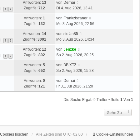
e
L
Antworten:
13
von
Derhai
z
r
i
e
Zugriffe:
712
Di 4. Aug 2026, 13:41
t
1
2
B
t
t
e
e
r
L
Antworten:
1
von
Frankziscaner
z
r
i
a
e
Zugriffe:
132
Mo 3. Aug 2026, 22:56
t
B
t
g
t
e
e
r
L
Antworten:
14
von
stefan85
z
r
i
a
e
Zugriffe:
3001
Mo 3. Aug 2026, 14:34
t
1
2
B
t
g
t
e
e
r
L
Antworten:
12
von
Jenzke
z
r
i
a
e
Zugriffe:
802
So 2. Aug 2026, 20:25
t
1
2
B
t
g
t
e
e
r
L
Antworten:
5
von
BB XTZ
z
r
i
a
e
Zugriffe:
652
So 2. Aug 2026, 15:28
t
B
t
g
t
e
e
r
L
Antworten:
0
von
Derhai
z
r
i
a
e
Zugriffe:
121
Fr 31. Jul 2026, 21:20
t
B
t
g
t
e
e
r
z
r
i
Die Suche Ergab 9 Treffer • Seite
1
Von
1
a
t
B
t
g
e
e
r
Gehe Zu
r
i
a
B
t
g
e
r
i
a
 Cookies löschen
Alle Zeiten sind
UTC+02:00
Cookie-Einstellungen
t
g