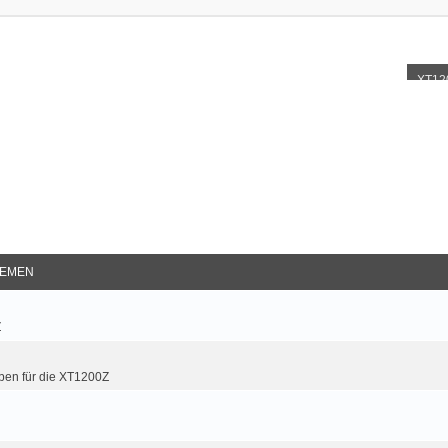
XT12
EMEN
Z
ben für die XT1200Z