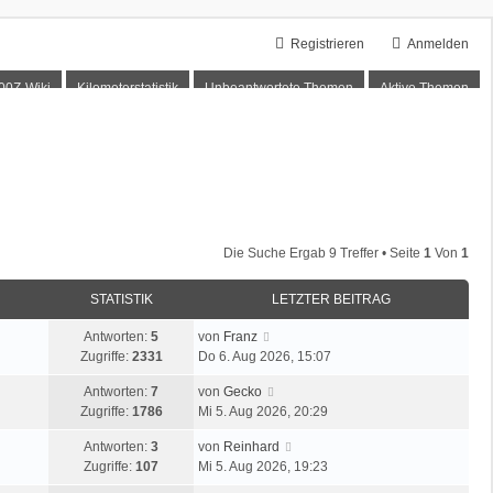
Registrieren
Anmelden
00Z-Wiki
Kilometerstatistik
Unbeantwortete Themen
Aktive Themen
Die Suche Ergab 9 Treffer • Seite
1
Von
1
STATISTIK
LETZTER BEITRAG
L
Antworten:
5
von
Franz
e
Zugriffe:
2331
Do 6. Aug 2026, 15:07
t
L
Antworten:
7
von
Gecko
z
e
Zugriffe:
1786
Mi 5. Aug 2026, 20:29
t
t
e
L
Antworten:
3
von
Reinhard
z
r
e
Zugriffe:
107
Mi 5. Aug 2026, 19:23
t
B
t
e