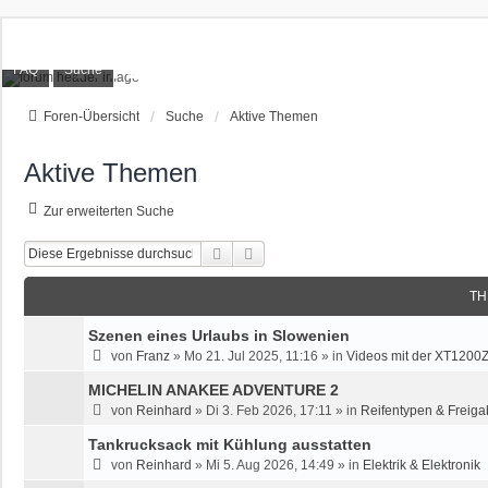
XT1200Z-Forum
FAQ
Suche
Alles rund um die Yamaha XT1200Z Super Ténéré
Foren-Übersicht
Suche
Aktive Themen
Aktive Themen
Zur erweiterten Suche
Suche
Erweiterte Suche
TH
Szenen eines Urlaubs in Slowenien
von
Franz
»
Mo 21. Jul 2025, 11:16
» in
Videos mit der XT1200
MICHELIN ANAKEE ADVENTURE 2
von
Reinhard
»
Di 3. Feb 2026, 17:11
» in
Reifentypen & Freiga
Tankrucksack mit Kühlung ausstatten
von
Reinhard
»
Mi 5. Aug 2026, 14:49
» in
Elektrik & Elektronik