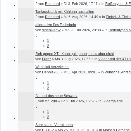
von
Reinhard
»
Di 3. Feb 2026, 17:11
» in
Reifentypen & F
Tankrucksack mit Kühlung ausstatten
von
Reinhard
»
Mi 5. Aug 2026, 14:49
» in
Elektrik & Elekt
alternative fürs Federbein
von
sidebiker62
»
Mo 20. Jul 2026, 20:38
» in
Reifentypen &
1
2
Reh gegen XT - Kann gut gehen, muss aber nicht
von
Franz
»
Mo 3. Aug 2026, 17:55
» in
Videos mit der XT1
Werkstatt Verzeichnis
von
Dennis206
»
Mi 1. Apr 2026, 09:01
» in
Wünsche, Anreg
1
2
Blau ist das neue Schwarz
von
xjr1200
»
Do 9. Jul 2026, 16:57
» in
Bildergalerie
1
2
Sehr starke Vibrationen
von
BB XTZ
»
Mo 25. Mai 2026, 18:10
» in
Motor & Getriebe