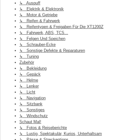
↳ Auspuff
↳ Elektrik & Elektronik
↳ Motor & Getriebe
↳ Reifen & Fahrwerk
↳ Reifentypen & Freigaben Für Die XT1200Z
↳ Fahrwerk, ABS, TCS...
↳ Felgen Und Speichen
↳ Schrauber-Ecke
↳ Sonstige Defekte & Reparaturen
↳ Tuning
Zubehör
↳ Bekleidung
↳ Gepäck
↳ Helme
↳ Lenker
↳ Licht
↳ Navigation
↳ Sitzbank
↳ Sonstiges
↳ Windschutz
Schaut Mal!
↳ Fotos & Reiseberichte
↳ Lustig, Spektakulär, Kurios, Unterhaltsam
↳ Pässe & Streckentipps