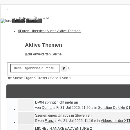
XT1200Z-Forum
FAQ
Suche
Foren-Übersicht
FAQ
Alles rund um die Yamaha XT1200Z Super Ténéré
Suche
Foren-Übersicht
Suche
Aktive Themen
Unbeantwortete Themen
Aktive Themen
Aktive Themen
Anmelden
Zur erweiterten Suche
Registrieren
Erweiterte
Suche
Suche
Die Suche Ergab 9 Treffer • Seite
1
Von
1
DP04 springt nicht mehr an
von
Derhai
»
Fr 31. Jul 2026, 21:20
» in
Sonstige Defekte &
Szenen eines Urlaubs in Slowenien
von
Franz
»
Mo 21. Jul 2025, 11:16
» in
Videos mit der X
MICHELIN ANAKEE ADVENTURE 2