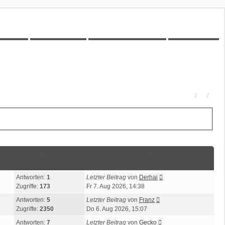
00Z-Wiki
Kilometerstatistik
Unbeantwortete Themen
Aktive Themen
Statistik
Letzter Beitrag
Antworten:
1
Letzter Beitrag
von
Derhai
Zugriffe:
173
Fr 7. Aug 2026, 14:38
Antworten:
5
Letzter Beitrag
von
Franz
Zugriffe:
2350
Do 6. Aug 2026, 15:07
Antworten:
7
Letzter Beitrag
von
Gecko