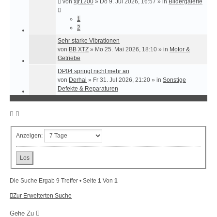
von
xjr1200
»
Do 9. Jul 2026, 16:57
» in
Bildergalerie
1
2
Sehr starke Vibrationen
von
BB XTZ
»
Mo 25. Mai 2026, 18:10
» in
Motor &
Getriebe
DP04 springt nicht mehr an
von
Derhai
»
Fr 31. Jul 2026, 21:20
» in
Sonstige
Defekte & Reparaturen
Anzeigen:
Die Suche Ergab 9 Treffer • Seite
1
Von
1
Zur Erweiterten Suche
Gehe Zu