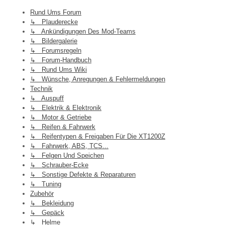
Rund Ums Forum
↳ Plauderecke
↳ Ankündigungen Des Mod-Teams
↳ Bildergalerie
↳ Forumsregeln
↳ Forum-Handbuch
↳ Rund Ums Wiki
↳ Wünsche, Anregungen & Fehlermeldungen
Technik
↳ Auspuff
↳ Elektrik & Elektronik
↳ Motor & Getriebe
↳ Reifen & Fahrwerk
↳ Reifentypen & Freigaben Für Die XT1200Z
↳ Fahrwerk, ABS, TCS...
↳ Felgen Und Speichen
↳ Schrauber-Ecke
↳ Sonstige Defekte & Reparaturen
↳ Tuning
Zubehör
↳ Bekleidung
↳ Gepäck
↳ Helme