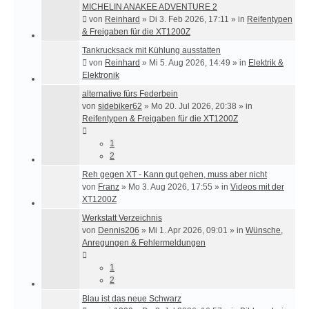
MICHELIN ANAKEE ADVENTURE 2
von
Reinhard
»
Di 3. Feb 2026, 17:11
» in
Reifentypen
& Freigaben für die XT1200Z
Tankrucksack mit Kühlung ausstatten
von
Reinhard
»
Mi 5. Aug 2026, 14:49
» in
Elektrik &
Elektronik
alternative fürs Federbein
von
sidebiker62
»
Mo 20. Jul 2026, 20:38
» in
Reifentypen & Freigaben für die XT1200Z
1
2
Reh gegen XT - Kann gut gehen, muss aber nicht
von
Franz
»
Mo 3. Aug 2026, 17:55
» in
Videos mit der
XT1200Z
Werkstatt Verzeichnis
von
Dennis206
»
Mi 1. Apr 2026, 09:01
» in
Wünsche,
Anregungen & Fehlermeldungen
1
2
Blau ist das neue Schwarz