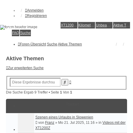
Anmelden
Registrieren
XT1200Z-Forum
XT1200Z-Wiki
Kilometerstatistik
Unbeantwortete Themen
Aktive Themen
Alles rund um die Yamaha XT1200Z Super Ténéré
FAQ
Suche
Foren-Übersicht
Suche
Aktive Themen
Aktive Themen
Zur erweiterten Suche
Erweiterte
Suche
Suche
Die Suche Ergab 9 Treffer • Seite
1
Von
1
Themen
Szenen eines Urlaubs in Slowenien
von
Franz
»
Mo 21. Jul 2025, 11:16
» in
Videos mit der
XT1200Z