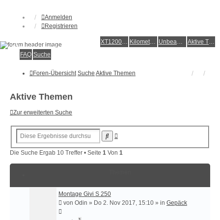
Anmelden
Registrieren
XT1200Z-Forum
XT1200Z-Wiki
Kilometerstatistik
Unbeantwortete Themen
Aktive Themen
Alles rund um die Yamaha XT1200Z Super Ténéré
FAQ
Suche
Foren-Übersicht
Suche
Aktive Themen
Aktive Themen
Zur erweiterten Suche
Erweiterte
Suche
Suche
Die Suche Ergab 10 Treffer • Seite
1
Von
1
Themen
Montage Givi S 250
von
Odin
»
Do 2. Nov 2017, 15:10
» in
Gepäck