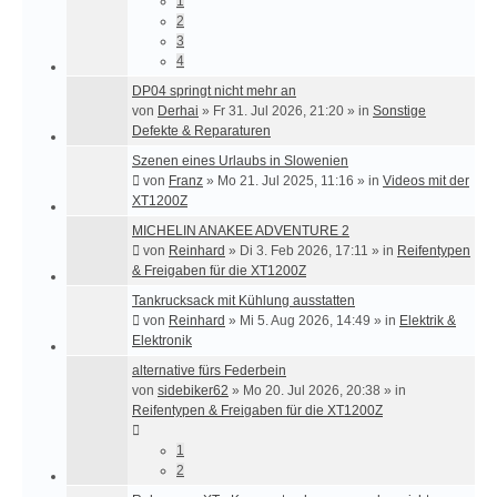
1
2
3
4
DP04 springt nicht mehr an
von
Derhai
»
Fr 31. Jul 2026, 21:20
» in
Sonstige
Defekte & Reparaturen
Szenen eines Urlaubs in Slowenien
von
Franz
»
Mo 21. Jul 2025, 11:16
» in
Videos mit der
XT1200Z
MICHELIN ANAKEE ADVENTURE 2
von
Reinhard
»
Di 3. Feb 2026, 17:11
» in
Reifentypen
& Freigaben für die XT1200Z
Tankrucksack mit Kühlung ausstatten
von
Reinhard
»
Mi 5. Aug 2026, 14:49
» in
Elektrik &
Elektronik
alternative fürs Federbein
von
sidebiker62
»
Mo 20. Jul 2026, 20:38
» in
Reifentypen & Freigaben für die XT1200Z
1
2