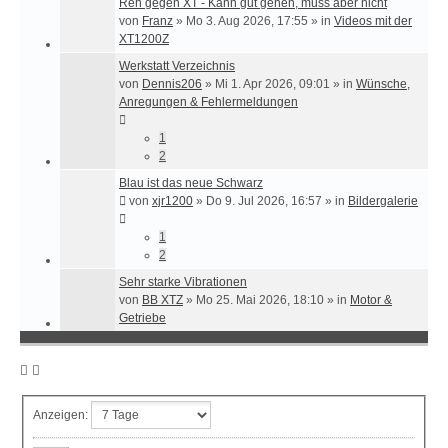
Reh gegen XT - Kann gut gehen, muss aber nicht
von
Franz
»
Mo 3. Aug 2026, 17:55
» in
Videos mit der
XT1200Z
Werkstatt Verzeichnis
von
Dennis206
»
Mi 1. Apr 2026, 09:01
» in
Wünsche,
Anregungen & Fehlermeldungen
1
2
Blau ist das neue Schwarz
von
xjr1200
»
Do 9. Jul 2026, 16:57
» in
Bildergalerie
1
2
Sehr starke Vibrationen
von
BB XTZ
»
Mo 25. Mai 2026, 18:10
» in
Motor &
Getriebe
Anzeigen: