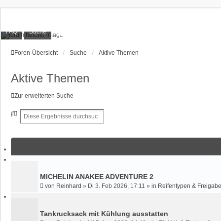
XT1200Z-Forum
FAQ
Suche
Alles rund um die Yamaha XT1200Z Super Ténéré
Foren-Übersicht
Suche
Aktive Themen
Aktive Themen
Zur erweiterten Suche
S
E
u
R
c
W
h
E
e
I
T
E
R
MICHELIN ANAKEE ADVENTURE 2
T
von
Reinhard
»
Di 3. Feb 2026, 17:11
» in
Reifentypen & Freigabe
E
S
U
Tankrucksack mit Kühlung ausstatten
C