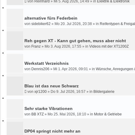
von
Reinhard
»
Mi 5. Aug 2026, 14:49
» in
Elektrik & Elektronik
H
E
alternative fürs Federbein
von
sidebiker62
»
Mo 20. Jul 2026, 20:38
» in
Reifentypen & Freiga
Reh gegen XT - Kann gut gehen, muss aber nicht
von
Franz
»
Mo 3. Aug 2026, 17:55
» in
Videos mit der XT1200Z
Werkstatt Verzeichnis
von
Dennis206
»
Mi 1. Apr 2026, 09:01
» in
Wünsche, Anregungen 
Blau ist das neue Schwarz
von
xjr1200
»
Do 9. Jul 2026, 16:57
» in
Bildergalerie
Sehr starke Vibrationen
von
BB XTZ
»
Mo 25. Mai 2026, 18:10
» in
Motor & Getriebe
DP04 springt nicht mehr an