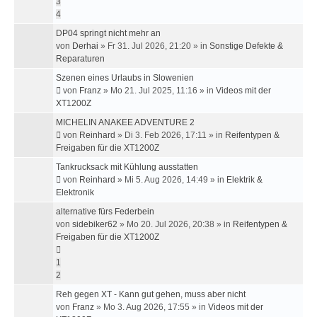
3
4
DP04 springt nicht mehr an
von
Derhai
»
Fr 31. Jul 2026, 21:20
» in
Sonstige Defekte &
Reparaturen
Szenen eines Urlaubs in Slowenien
von
Franz
»
Mo 21. Jul 2025, 11:16
» in
Videos mit der
XT1200Z
MICHELIN ANAKEE ADVENTURE 2
von
Reinhard
»
Di 3. Feb 2026, 17:11
» in
Reifentypen &
Freigaben für die XT1200Z
Tankrucksack mit Kühlung ausstatten
von
Reinhard
»
Mi 5. Aug 2026, 14:49
» in
Elektrik &
Elektronik
alternative fürs Federbein
von
sidebiker62
»
Mo 20. Jul 2026, 20:38
» in
Reifentypen &
Freigaben für die XT1200Z
1
2
Reh gegen XT - Kann gut gehen, muss aber nicht
von
Franz
»
Mo 3. Aug 2026, 17:55
» in
Videos mit der