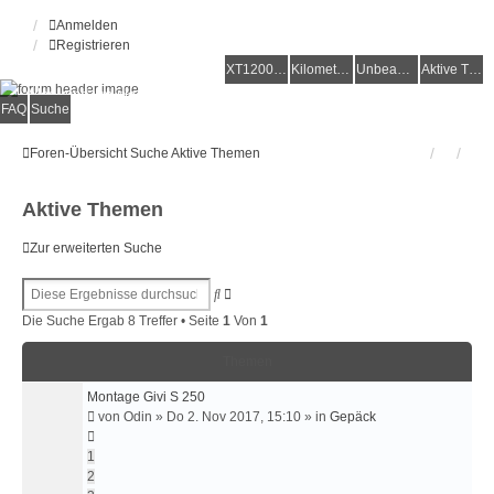
Anmelden
Registrieren
XT1200Z-Forum
XT1200Z-Wiki
Kilometerstatistik
Unbeantwortete Themen
Aktive Themen
Alles rund um die Yamaha XT1200Z Super Ténéré
FAQ
Suche
Foren-Übersicht
Suche
Aktive Themen
Aktive Themen
Zur erweiterten Suche
Erweiterte
Suche
Suche
Die Suche Ergab 8 Treffer • Seite
1
Von
1
Themen
Montage Givi S 250
von
Odin
»
Do 2. Nov 2017, 15:10
» in
Gepäck
1
2