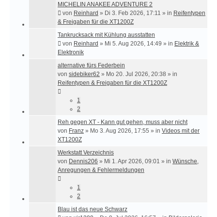
MICHELIN ANAKEE ADVENTURE 2
von
Reinhard
»
Di 3. Feb 2026, 17:11
» in
Reifentypen
& Freigaben für die XT1200Z
Tankrucksack mit Kühlung ausstatten
von
Reinhard
»
Mi 5. Aug 2026, 14:49
» in
Elektrik &
Elektronik
alternative fürs Federbein
von
sidebiker62
»
Mo 20. Jul 2026, 20:38
» in
Reifentypen & Freigaben für die XT1200Z
1
2
Reh gegen XT - Kann gut gehen, muss aber nicht
von
Franz
»
Mo 3. Aug 2026, 17:55
» in
Videos mit der
XT1200Z
Werkstatt Verzeichnis
von
Dennis206
»
Mi 1. Apr 2026, 09:01
» in
Wünsche,
Anregungen & Fehlermeldungen
1
2
Blau ist das neue Schwarz