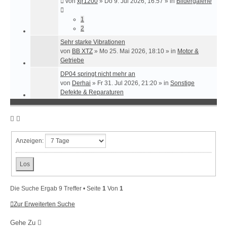
von
xjr1200
»
Do 9. Jul 2026, 16:57
» in
Bildergalerie
1
2
Sehr starke Vibrationen
von
BB XTZ
»
Mo 25. Mai 2026, 18:10
» in
Motor &
Getriebe
DP04 springt nicht mehr an
von
Derhai
»
Fr 31. Jul 2026, 21:20
» in
Sonstige
Defekte & Reparaturen
Anzeigen:
Die Suche Ergab 9 Treffer • Seite
1
Von
1
Zur Erweiterten Suche
Gehe Zu