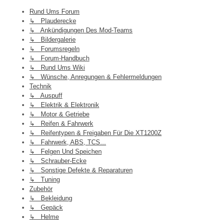
Rund Ums Forum
↳ Plauderecke
↳ Ankündigungen Des Mod-Teams
↳ Bildergalerie
↳ Forumsregeln
↳ Forum-Handbuch
↳ Rund Ums Wiki
↳ Wünsche, Anregungen & Fehlermeldungen
Technik
↳ Auspuff
↳ Elektrik & Elektronik
↳ Motor & Getriebe
↳ Reifen & Fahrwerk
↳ Reifentypen & Freigaben Für Die XT1200Z
↳ Fahrwerk, ABS, TCS...
↳ Felgen Und Speichen
↳ Schrauber-Ecke
↳ Sonstige Defekte & Reparaturen
↳ Tuning
Zubehör
↳ Bekleidung
↳ Gepäck
↳ Helme