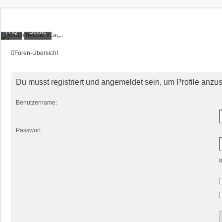
XT1200Z-Forum
FAQ
Suche
Alles rund um die Yamaha XT1200Z Super Ténéré
Foren-Übersicht
Du musst registriert und angemeldet sein, um Profile anzu
Benutzername:
Passwort:
I