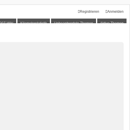
Registrieren
Anmelden
00Z-Wiki
Kilometerstatistik
Unbeantwortete Themen
Aktive Themen