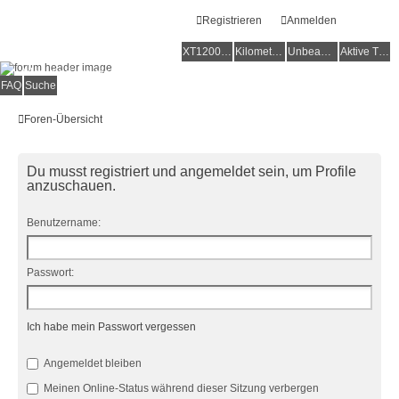
Registrieren
Anmelden
XT1200Z-Forum
XT1200Z-Wiki
Kilometerstatistik
Unbeantwortete Themen
Aktive Themen
Alles rund um die Yamaha XT1200Z Super Ténéré
FAQ
Suche
Foren-Übersicht
Du musst registriert und angemeldet sein, um Profile
anzuschauen.
Benutzername:
Passwort:
Ich habe mein Passwort vergessen
Angemeldet bleiben
Meinen Online-Status während dieser Sitzung verbergen