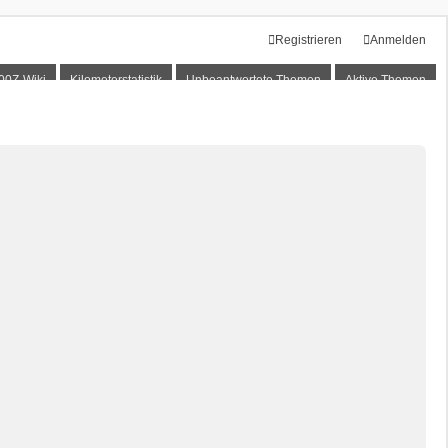
Registrieren
Anmelden
00Z-Wiki
Kilometerstatistik
Unbeantwortete Themen
Aktive Themen