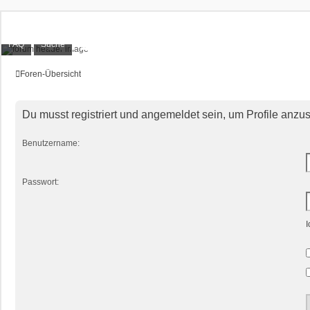
XT1200Z-Forum
FAQ
Suche
Alles rund um die Yamaha XT1200Z Super Ténéré
Foren-Übersicht
Du musst registriert und angemeldet sein, um Profile anzu
Benutzername:
Passwort:
I