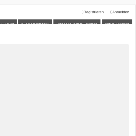
Registrieren
Anmelden
00Z-Wiki
Kilometerstatistik
Unbeantwortete Themen
Aktive Themen