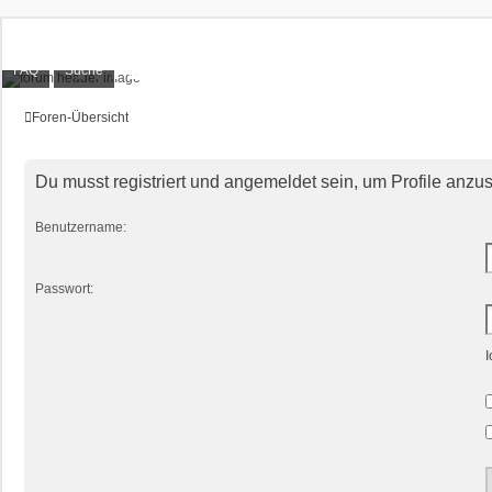
XT1200Z-Forum
FAQ
Suche
Alles rund um die Yamaha XT1200Z Super Ténéré
Foren-Übersicht
Du musst registriert und angemeldet sein, um Profile anzu
Benutzername:
Passwort:
I