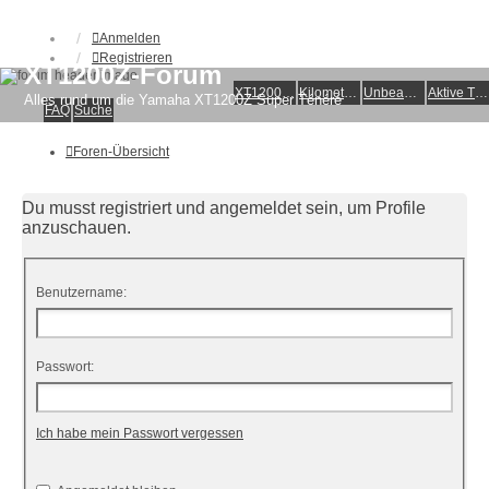
Anmelden
Registrieren
XT1200Z-Forum
XT1200Z-Wiki
Kilometerstatistik
Unbeantwortete Themen
Aktive Themen
Alles rund um die Yamaha XT1200Z Super Ténéré
FAQ
Suche
Foren-Übersicht
Du musst registriert und angemeldet sein, um Profile
anzuschauen.
Benutzername:
Passwort:
Ich habe mein Passwort vergessen