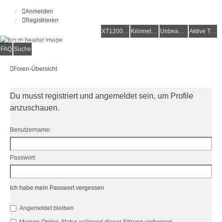
Anmelden
Registrieren
XT1200Z-Forum
XT1200Z-Wiki
Kilometerstatistik
Unbeantwortete Themen
Aktive Themen
Alles rund um die Yamaha XT1200Z Super Ténéré
FAQ
Suche
Foren-Übersicht
Du musst registriert und angemeldet sein, um Profile
anzuschauen.
Benutzername:
Passwort:
Ich habe mein Passwort vergessen
Angemeldet bleiben