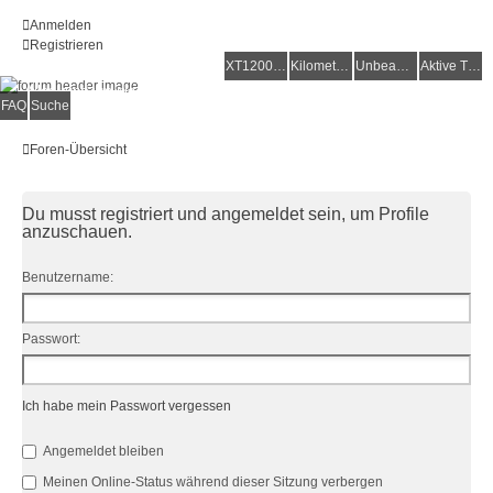
Anmelden
Registrieren
XT1200Z-Forum
XT1200Z-Wiki
Kilometerstatistik
Unbeantwortete Themen
Aktive Themen
Alles rund um die Yamaha XT1200Z Super Ténéré
FAQ
Suche
Foren-Übersicht
Du musst registriert und angemeldet sein, um Profile
anzuschauen.
Benutzername:
Passwort:
Ich habe mein Passwort vergessen
Angemeldet bleiben
Meinen Online-Status während dieser Sitzung verbergen