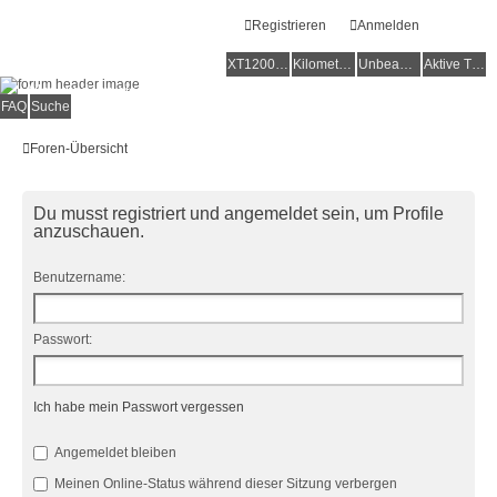
Registrieren
Anmelden
XT1200Z-Forum
XT1200Z-Wiki
Kilometerstatistik
Unbeantwortete Themen
Aktive Themen
Alles rund um die Yamaha XT1200Z Super Ténéré
FAQ
Suche
Foren-Übersicht
Du musst registriert und angemeldet sein, um Profile
anzuschauen.
Benutzername:
Passwort:
Ich habe mein Passwort vergessen
Angemeldet bleiben
Meinen Online-Status während dieser Sitzung verbergen