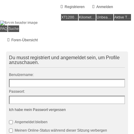
Registrieren
Anmelden
XT1200Z-Forum
XT1200Z-Wiki
Kilometerstatistik
Unbeantwortete Themen
Aktive Themen
Alles rund um die Yamaha XT1200Z Super Ténéré
FAQ
Suche
Foren-Übersicht
Du musst registriert und angemeldet sein, um Profile
anzuschauen.
Benutzername:
Passwort:
Ich habe mein Passwort vergessen
Angemeldet bleiben
Meinen Online-Status während dieser Sitzung verbergen