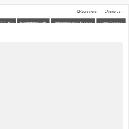
Registrieren
Anmelden
00Z-Wiki
Kilometerstatistik
Unbeantwortete Themen
Aktive Themen