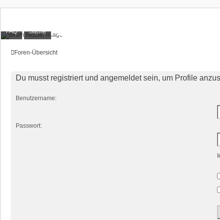
XT1200Z-Forum
FAQ
Suche
Alles rund um die Yamaha XT1200Z Super Ténéré
Foren-Übersicht
Du musst registriert und angemeldet sein, um Profile anzu
Benutzername:
Passwort:
I