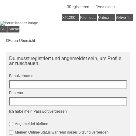
Registrieren
Anmelden
XT1200Z-Forum
XT1200Z-Wiki
Kilometerstatistik
Unbeantwortete Themen
Aktive Themen
Alles rund um die Yamaha XT1200Z Super Ténéré
FAQ
Suche
Foren-Übersicht
Du musst registriert und angemeldet sein, um Profile
anzuschauen.
Benutzername:
Passwort:
Ich habe mein Passwort vergessen
Angemeldet bleiben
Meinen Online-Status während dieser Sitzung verbergen