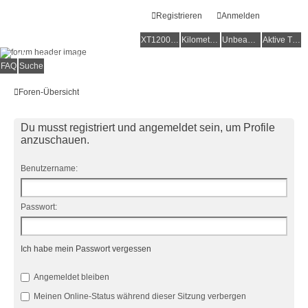
Registrieren
Anmelden
XT1200Z-Forum
XT1200Z-Wiki
Kilometerstatistik
Unbeantwortete Themen
Aktive Themen
Alles rund um die Yamaha XT1200Z Super Ténéré
FAQ
Suche
Foren-Übersicht
Du musst registriert und angemeldet sein, um Profile
anzuschauen.
Benutzername:
Passwort:
Ich habe mein Passwort vergessen
Angemeldet bleiben
Meinen Online-Status während dieser Sitzung verbergen