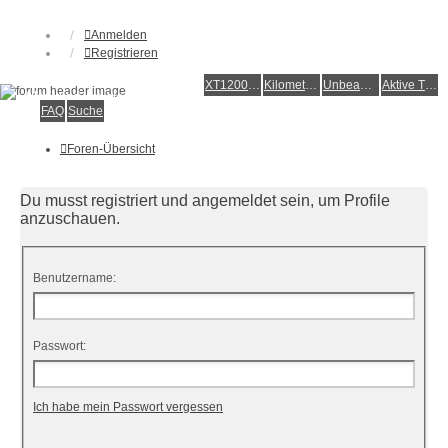
Anmelden
Registrieren
XT1200Z-Forum
XT1200Z-Wiki
Kilometerstatistik
Unbeantwortete Themen
Aktive Themen
Alles rund um die Yamaha XT1200Z Super Ténéré
FAQ
Suche
Foren-Übersicht
Du musst registriert und angemeldet sein, um Profile
anzuschauen.
Benutzername:
Passwort:
Ich habe mein Passwort vergessen