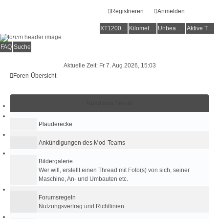
Registrieren
Anmelden
XT1200Z-Forum
XT1200Z-Wiki
Kilometerstatistik
Unbeantwortete Themen
Aktive Themen
Alles rund um die Yamaha XT1200Z Super Ténéré
FAQ
Suche
Aktuelle Zeit: Fr 7. Aug 2026, 15:03
Foren-Übersicht
Rund ums Forum
Plauderecke
Ankündigungen des Mod-Teams
Bildergalerie
Wer will, erstellt einen Thread mit Foto(s) von sich, seiner
Maschine, An- und Umbauten etc.
Forumsregeln
Nutzungsvertrag und Richtlinien