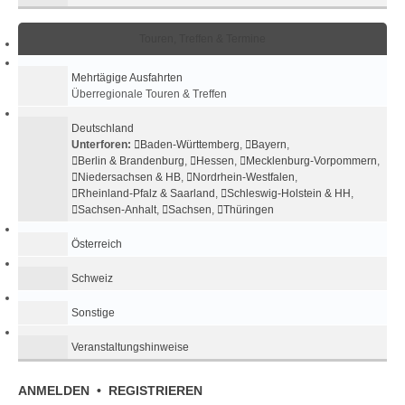
Touren, Treffen & Termine
Mehrtägige Ausfahrten
Überregionale Touren & Treffen
Deutschland
Unterforen:
Baden-Württemberg
,
Bayern
,
Berlin & Brandenburg
,
Hessen
,
Mecklenburg-Vorpommern
,
Niedersachsen & HB
,
Nordrhein-Westfalen
,
Rheinland-Pfalz & Saarland
,
Schleswig-Holstein & HH
,
Sachsen-Anhalt
,
Sachsen
,
Thüringen
Österreich
Schweiz
Sonstige
Veranstaltungshinweise
ANMELDEN
•
REGISTRIEREN