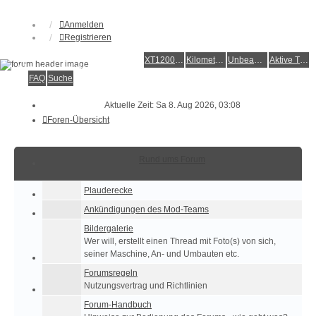
Anmelden
Registrieren
XT1200Z-Forum
XT1200Z-Wiki
Kilometerstatistik
Unbeantwortete Themen
Aktive Themen
Alles rund um die Yamaha XT1200Z Super Ténéré
FAQ
Suche
Aktuelle Zeit: Sa 8. Aug 2026, 03:08
Foren-Übersicht
Rund ums Forum
Plauderecke
Ankündigungen des Mod-Teams
Bildergalerie
Wer will, erstellt einen Thread mit Foto(s) von sich,
seiner Maschine, An- und Umbauten etc.
Forumsregeln
Nutzungsvertrag und Richtlinien
Forum-Handbuch