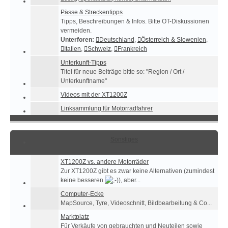
Pässe & Streckentipps
Tipps, Beschreibungen & Infos. Bitte OT-Diskussionen
vermeiden.
Unterforen:
Deutschland
,
Österreich & Slowenien
,
Italien
,
Schweiz
,
Frankreich
Unterkunft-Tipps
Titel für neue Beiträge bitte so: "Region / Ort /
Unterkunftname"
Videos mit der XT1200Z
Linksammlung für Motorradfahrer
Sonstiges
XT1200Z vs. andere Motorräder
Zur XT1200Z gibt es zwar keine Alternativen (zumindest
keine besseren
), aber...
Computer-Ecke
MapSource, Tyre, Videoschnitt, Bildbearbeitung & Co...
Marktplatz
Für Verkäufe von gebrauchten und Neuteilen sowie