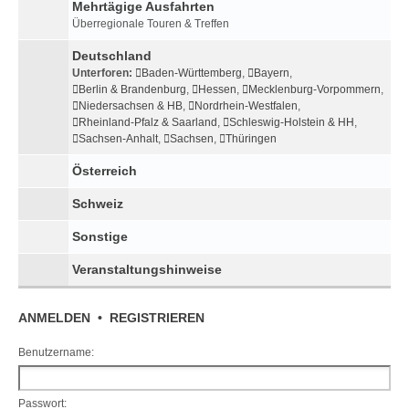
Mehrtägige Ausfahrten
Überregionale Touren & Treffen
Deutschland
Unterforen:
Baden-Württemberg
,
Bayern
,
Berlin & Brandenburg
,
Hessen
,
Mecklenburg-Vorpommern
,
Niedersachsen & HB
,
Nordrhein-Westfalen
,
Rheinland-Pfalz & Saarland
,
Schleswig-Holstein & HH
,
Sachsen-Anhalt
,
Sachsen
,
Thüringen
Österreich
Schweiz
Sonstige
Veranstaltungshinweise
ANMELDEN
•
REGISTRIEREN
Benutzername:
Passwort: