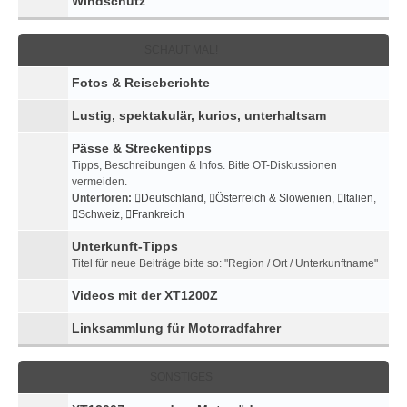
Windschutz
SCHAUT MAL!
Fotos & Reiseberichte
Lustig, spektakulär, kurios, unterhaltsam
Pässe & Streckentipps
Tipps, Beschreibungen & Infos. Bitte OT-Diskussionen
vermeiden.
Unterforen:
Deutschland
,
Österreich & Slowenien
,
Italien
,
Schweiz
,
Frankreich
Unterkunft-Tipps
Titel für neue Beiträge bitte so: "Region / Ort / Unterkunftname"
Videos mit der XT1200Z
Linksammlung für Motorradfahrer
SONSTIGES