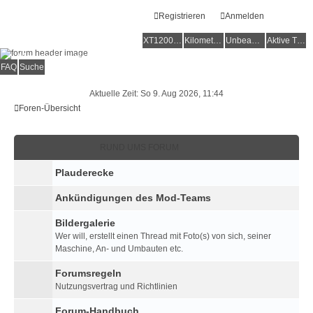
Registrieren
Anmelden
XT1200Z-Forum
XT1200Z-Wiki
Kilometerstatistik
Unbeantwortete Themen
Aktive Themen
Alles rund um die Yamaha XT1200Z Super Ténéré
FAQ
Suche
Aktuelle Zeit: So 9. Aug 2026, 11:44
Foren-Übersicht
RUND UMS FORUM
Plauderecke
Ankündigungen des Mod-Teams
Bildergalerie
Wer will, erstellt einen Thread mit Foto(s) von sich, seiner
Maschine, An- und Umbauten etc.
Forumsregeln
Nutzungsvertrag und Richtlinien
Forum-Handbuch