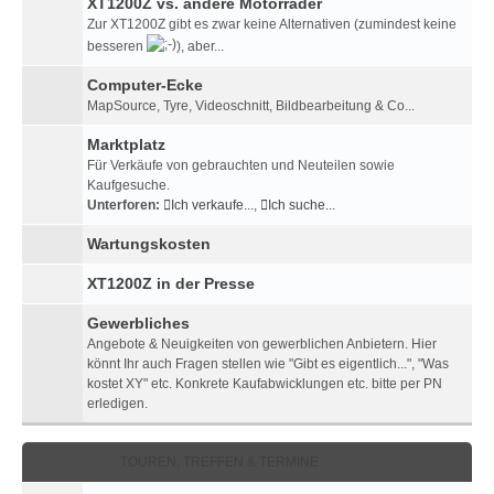
XT1200Z vs. andere Motorräder
Zur XT1200Z gibt es zwar keine Alternativen (zumindest keine
besseren
), aber...
Computer-Ecke
MapSource, Tyre, Videoschnitt, Bildbearbeitung & Co...
Marktplatz
Für Verkäufe von gebrauchten und Neuteilen sowie
Kaufgesuche.
Unterforen:
Ich verkaufe...
,
Ich suche...
Wartungskosten
XT1200Z in der Presse
Gewerbliches
Angebote & Neuigkeiten von gewerblichen Anbietern. Hier
könnt Ihr auch Fragen stellen wie "Gibt es eigentlich...", "Was
kostet XY" etc. Konkrete Kaufabwicklungen etc. bitte per PN
erledigen.
TOUREN, TREFFEN & TERMINE