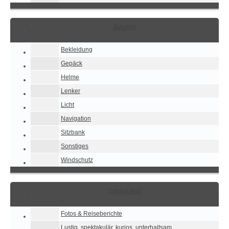
Zubehör
Bekleidung
Gepäck
Helme
Lenker
Licht
Navigation
Sitzbank
Sonstiges
Windschutz
Schaut mal!
Fotos & Reiseberichte
Lustig, spektakulär, kurios, unterhaltsam