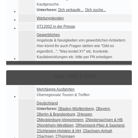
Kaufgesuche.
Unterforen:
Ich verkaufe...
,
Ich suche...
Wartungskosten
XT1200Z in der Presse
Gewerbliches
Angebote & Neuigkeiten von gewerblichen Anbietern.
Hier könnt Ihr auch Fragen stellen wie "Gibt es
eigentlich...", "Was kostet XY" etc. Konkrete
Kaufabwicklungen etc. bitte per PN erledigen.
Touren, Treffen & Termine
Mehrtägige Ausfahrten
Überregionale Touren & Treffen
Deutschland
Unterforen:
Baden-Württemberg
,
Bayern
,
Berlin & Brandenburg
,
Hessen
,
Mecklenburg-Vorpommern
,
Niedersachsen & HB
,
Nordrhein-Westfalen
,
Rheinland-Pfalz & Saarland
,
Schleswig-Holstein & HH
,
Sachsen-Anhalt
,
Sachsen
,
Thüringen