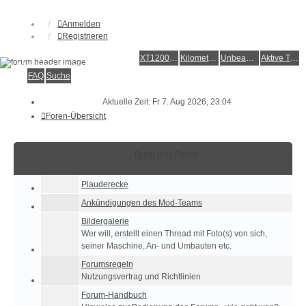
Anmelden
Registrieren
XT1200Z-Forum
XT1200Z-Wiki
Kilometerstatistik
Unbeantwortete Themen
Aktive Themen
Alles rund um die Yamaha XT1200Z Super Ténéré
FAQ
Suche
Aktuelle Zeit: Fr 7. Aug 2026, 23:04
Foren-Übersicht
Rund ums Forum
Plauderecke
Ankündigungen des Mod-Teams
Bildergalerie
Wer will, erstellt einen Thread mit Foto(s) von sich,
seiner Maschine, An- und Umbauten etc.
Forumsregeln
Nutzungsvertrag und Richtlinien
Forum-Handbuch