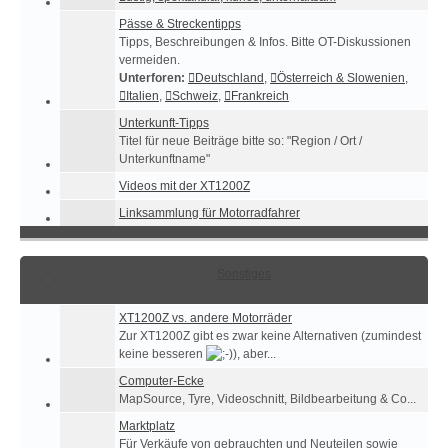
Pässe & Streckentipps
Tipps, Beschreibungen & Infos. Bitte OT-Diskussionen
vermeiden.
Unterforen:
Deutschland
,
Österreich & Slowenien
,
Italien
,
Schweiz
,
Frankreich
Unterkunft-Tipps
Titel für neue Beiträge bitte so: "Region / Ort /
Unterkunftname"
Videos mit der XT1200Z
Linksammlung für Motorradfahrer
Sonstiges
XT1200Z vs. andere Motorräder
Zur XT1200Z gibt es zwar keine Alternativen (zumindest
keine besseren
), aber...
Computer-Ecke
MapSource, Tyre, Videoschnitt, Bildbearbeitung & Co...
Marktplatz
Für Verkäufe von gebrauchten und Neuteilen sowie