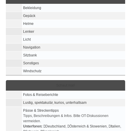
Bekleidung
Gepäck
Helme
Lenker
Licht
Navigation
Sitzbank
Sonstiges
Windschutz
Schaut mal!
Fotos & Reiseberichte
Lustig, spektakulär, kurios, unterhaltsam
Pässe & Streckentipps
Tipps, Beschreibungen & Infos. Bitte OT-Diskussionen
vermeiden.
Unterforen:
Deutschland
,
Österreich & Slowenien
,
Italien
,