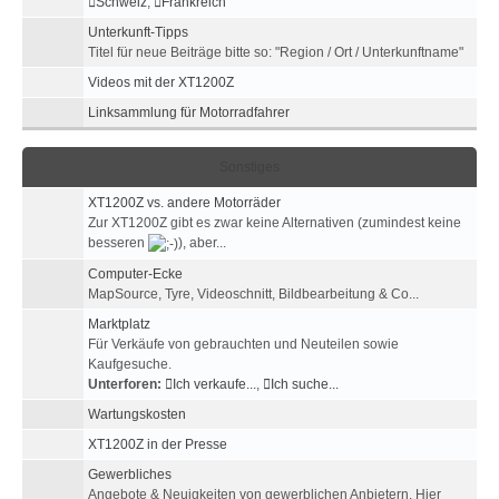
Schweiz
,
Frankreich
Unterkunft-Tipps
Titel für neue Beiträge bitte so: "Region / Ort / Unterkunftname"
Videos mit der XT1200Z
Linksammlung für Motorradfahrer
Sonstiges
XT1200Z vs. andere Motorräder
Zur XT1200Z gibt es zwar keine Alternativen (zumindest keine
besseren
), aber...
Computer-Ecke
MapSource, Tyre, Videoschnitt, Bildbearbeitung & Co...
Marktplatz
Für Verkäufe von gebrauchten und Neuteilen sowie
Kaufgesuche.
Unterforen:
Ich verkaufe...
,
Ich suche...
Wartungskosten
XT1200Z in der Presse
Gewerbliches
Angebote & Neuigkeiten von gewerblichen Anbietern. Hier