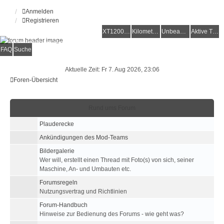
Anmelden
Registrieren
XT1200Z-Forum
XT1200Z-Wiki
Kilometerstatistik
Unbeantwortete Themen
Aktive Themen
Alles rund um die Yamaha XT1200Z Super Ténéré
FAQ
Suche
Aktuelle Zeit: Fr 7. Aug 2026, 23:06
Foren-Übersicht
Rund ums Forum
Plauderecke
Ankündigungen des Mod-Teams
Bildergalerie
Wer will, erstellt einen Thread mit Foto(s) von sich, seiner
Maschine, An- und Umbauten etc.
Forumsregeln
Nutzungsvertrag und Richtlinien
Forum-Handbuch
Hinweise zur Bedienung des Forums - wie geht was?