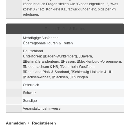
könnt Ihr auch Fragen stellen wie "Gibt es eigentlich...", "Was
kostet XY" etc. Konkrete Kaufabwicklungen etc. bitte per PN
erledigen.
Touren, Treffen & Termine
Mehrtägige Ausfahrten
Überregionale Touren & Treffen
Deutschland
Unterforen:
Baden-Württemberg
,
Bayern
,
Berlin & Brandenburg
,
Hessen
,
Mecklenburg-Vorpommern
,
Niedersachsen & HB
,
Nordrhein-Westfalen
,
Rheinland-Pfalz & Saarland
,
Schleswig-Holstein & HH
,
Sachsen-Anhalt
,
Sachsen
,
Thüringen
Österreich
Schweiz
Sonstige
Veranstaltungshinweise
Anmelden
•
Registrieren