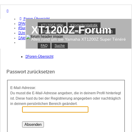
Foren-Übersicht
FAQ
XT1200Z-Wiki
Kilometerstatistik
XT1200Z-Forum
Suche
Unbeantwortete Themen
Aktive Themen
Unbeantwortete Themen
Aktive Themen
Alles rund um die Yamaha XT1200Z Super Ténéré
FAQ
Suche
Anmelden
Registrieren
Foren-Übersicht
Passwort zurücksetzen
E-Mail-Adresse:
Du musst die E-Mail-Adresse angeben, die in deinem Profil hinterlegt
ist. Diese hast du bei der Registrierung angegeben oder nachträglich
in deinem persönlichen Bereich geändert.