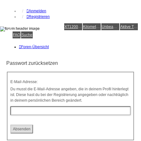
Anmelden
Registrieren
XT1200Z-Forum
XT1200Z-Wiki
Kilometerstatistik
Unbeantwortete Themen
Aktive Themen
Alles rund um die Yamaha XT1200Z Super Ténéré
FAQ
Suche
Foren-Übersicht
Passwort zurücksetzen
E-Mail-Adresse:
Du musst die E-Mail-Adresse angeben, die in deinem Profil hinterlegt
ist. Diese hast du bei der Registrierung angegeben oder nachträglich
in deinem persönlichen Bereich geändert.