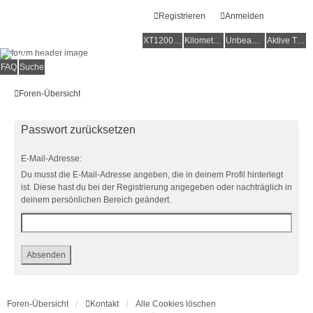
Registrieren
Anmelden
XT1200Z-Forum
XT1200Z-Wiki
Kilometerstatistik
Unbeantwortete Themen
Aktive Themen
Alles rund um die Yamaha XT1200Z Super Ténéré
FAQ
Suche
Foren-Übersicht
Passwort zurücksetzen
E-Mail-Adresse:
Du musst die E-Mail-Adresse angeben, die in deinem Profil hinterlegt
ist. Diese hast du bei der Registrierung angegeben oder nachträglich in
deinem persönlichen Bereich geändert.
Foren-Übersicht
Kontakt
Alle Cookies löschen