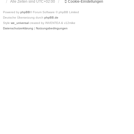
Alle Zeiten sind
UTC+02:00
Cookie-Einstellungen
Powered by
phpBB
® Forum Software © phpBB Limited
Deutsche Übersetzung durch
phpBB.de
Style
we_universal
created by INVENTEA & v12mike
Datenschutzerklärung
|
Nutzungsbedingungen