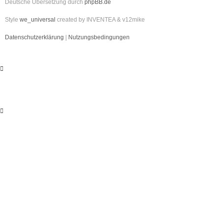
Deutsche Übersetzung durch
phpBB.de
Style
we_universal
created by INVENTEA & v12mike
Datenschutzerklärung
|
Nutzungsbedingungen