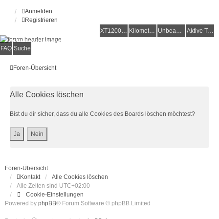
Anmelden
Registrieren
XT1200Z-Forum
XT1200Z-Wiki
Kilometerstatistik
Unbeantwortete Themen
Aktive Themen
Alles rund um die Yamaha XT1200Z Super Ténéré
FAQ
Suche
Foren-Übersicht
Alle Cookies löschen
Bist du dir sicher, dass du alle Cookies des Boards löschen möchtest?
Foren-Übersicht
Kontakt
Alle Cookies löschen
Alle Zeiten sind
UTC+02:00
Cookie-Einstellungen
Powered by
phpBB
® Forum Software © phpBB Limited