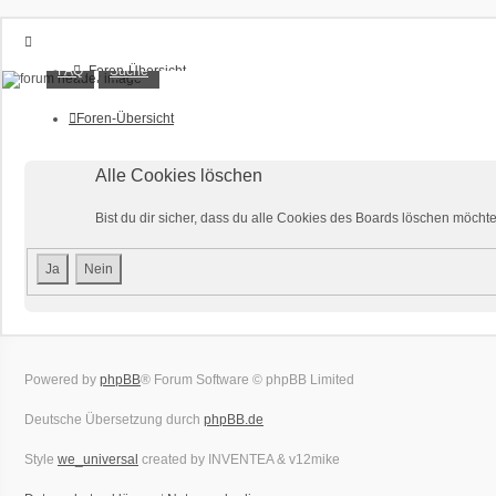
XT1200Z-Forum
FAQ
Suche
Foren-Übersicht
FAQ
Alles rund um die Yamaha XT1200Z Super Ténéré
Suche
Foren-Übersicht
Unbeantwortete Themen
Aktive Themen
Alle Cookies löschen
Anmelden
Registrieren
Bist du dir sicher, dass du alle Cookies des Boards löschen möcht
Powered by
phpBB
® Forum Software © phpBB Limited
Deutsche Übersetzung durch
phpBB.de
Style
we_universal
created by INVENTEA & v12mike