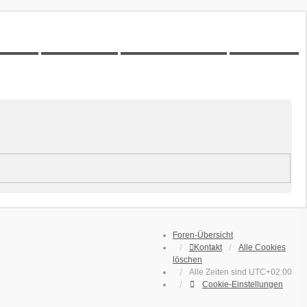
00Z-Wiki
Kilometerstatistik
Unbeantwortete Themen
Aktive Themen
Foren-Übersicht
Kontakt
Alle Cookies
löschen
Alle Zeiten sind
UTC+02:00
Cookie-Einstellungen