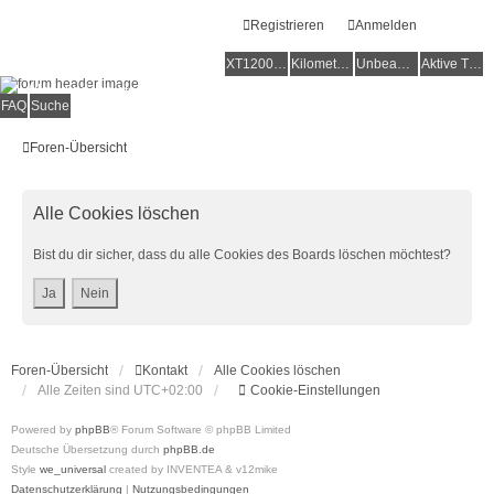
Registrieren
Anmelden
XT1200Z-Forum
XT1200Z-Wiki
Kilometerstatistik
Unbeantwortete Themen
Aktive Themen
Alles rund um die Yamaha XT1200Z Super Ténéré
FAQ
Suche
Foren-Übersicht
Alle Cookies löschen
Bist du dir sicher, dass du alle Cookies des Boards löschen möchtest?
Foren-Übersicht
Kontakt
Alle Cookies löschen
Alle Zeiten sind
UTC+02:00
Cookie-Einstellungen
Powered by
phpBB
® Forum Software © phpBB Limited
Deutsche Übersetzung durch
phpBB.de
Style
we_universal
created by INVENTEA & v12mike
Datenschutzerklärung
|
Nutzungsbedingungen